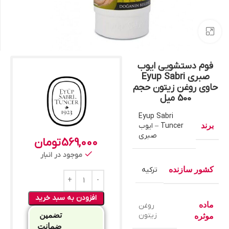
بزرگنمایی تصویر
فوم دستشویی ایوب
صبری Eyup Sabri
حاوی روغن زیتون حجم
500 میل
Eyup Sabri
برند
Tuncer – ایوب
صبری
569,000
تومان
موجود در انبار
کشور سازنده
ترکیه
افزودن به سبد خرید
ماده
روغن
زیتون
تضمین
موثره
ضمانت