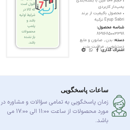
• حجم ۵۰۰ میل با بسته‌بندی
قبول است
پمپ‌دار کاربردی
که کالا در
• محصول باکیفیت از برند
شرایط اولیه
Eyup Sabri ترکیه
باشد و
پلمپ
شناسه محصول:
محصولات
8691685003398
باز نشده
دسته:
بدن
,
صابون و مایع
باشد.
دستشویی
,
مراقبت بدن
اشتراک گذاری:
ساعات پاسخگویی
زمان پاسخگویی به تمامی سؤالات و مشاوره در
مورد محصولات از ساعت 11:00 الی 17:00 می
باشد.