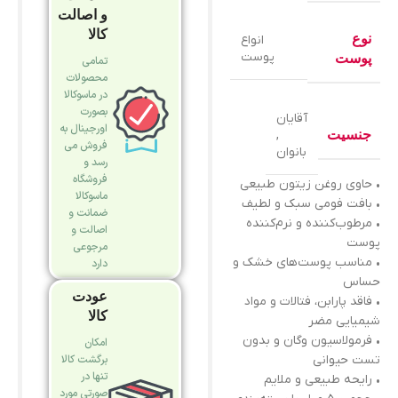
و اصالت
کالا
نوع
انواع
پوست
پوست
تمامی
محصولات
در ماسوکالا
بصورت
آقایان
اورجینال به
جنسیت
,
فروش می
بانوان
رسد و
فروشگاه
• حاوی روغن زیتون طبیعی
ماسوکالا
• بافت فومی سبک و لطیف
ضمانت و
• مرطوب‌کننده و نرم‌کننده
اصالت و
پوست
مرجوعی
• مناسب پوست‌های خشک و
دارد
حساس
عودت
• فاقد پارابن، فتالات و مواد
کالا
شیمیایی مضر
• فرمولاسیون وگان و بدون
امکان
تست حیوانی
برگشت کالا
تنها در
• رایحه طبیعی و ملایم
صورتی مورد