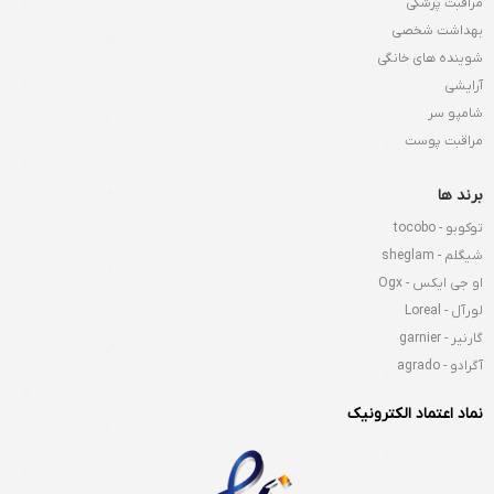
مراقبت پزشکی
بهداشت شخصی
شوینده های خانگی
آرایشی
شامپو سر
مراقبت پوست
برند ها
توکوبو - tocobo
شیگلم - sheglam
او جی ایکس - Ogx
لورآل - Loreal
گارنیر - garnier
آگرادو - agrado
نماد اعتماد الکترونیک