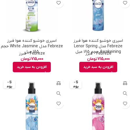
اسپری خوشبو کننده هوا فبرز
اسپری خوشبو کننده هوا فبرز
Febreze مدل Lenor Spring
Febreze مدل White Jasmine حجم
Awakeining حجم 185 میل
185 میل
Febreze - فبرز
Febreze - فبرز
715,000
تومان
715,000
تومان
افزودن به سبد خرید
افزودن به سبد خرید
YU
YU
MO
MO
S -
S -
یوم
یوم
و
و
ش
ش