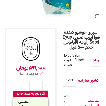
بزرگنمایی تصویر
اسپری خوشبو کننده
هوا ایوب صبری Eyup
Sabri رایحه اقیانوس
حجم 500 میل
Eyup Sabri
برند
Tuncer – ایوب
صبری
599,000
تومان
موجود در انبار
کشور سازنده
ترکیه
افزودن به سبد خرید
خانه
مناسب
,
تضمین
محل
استفاده در