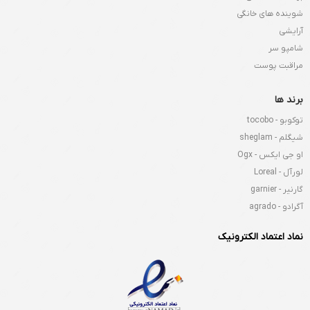
شوینده های خانگی
آرایشی
شامپو سر
مراقبت پوست
برند ها
توکوبو - tocobo
شیگلم - sheglam
او جی ایکس - Ogx
لورآل - Loreal
گارنیر - garnier
آگرادو - agrado
نماد اعتماد الکترونیک