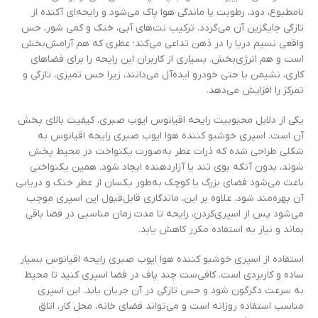
نامطبوع، دود، رطوبت یا ماندگی هوا پاک می‌شود و رایحه‌ای آکنده از
تازگی جایگزین آن می‌گردد. ترکیب نت‌های آبی، خنک و کمی شور، حس
واقعی نسیم دریا را در ذهن تداعی می‌کند؛ عطری که هم آرامش‌بخش
است و هم انرژی‌بخش. بسیاری از کاربران این رایحه را برای فضاهای
کاری، نشیمن یا حتی خودرو ایده‌آل می‌دانند، زیرا حس تمیزی، تازگی و
تمرکز را افزایش می‌دهد.
یکی از دلایل محبوبیت رایحه اقیانوس ایوب صبری، کیفیت بالای پخش
آن است. اسپری خوشبو کننده هوا ایوب صبری رایحه اقیانوس به
شکلی طراحی شده که ذرات عطر به‌صورت یکنواخت در محیط پخش
شوند، بدون آنکه بوی تند یا آزاردهنده ایجاد شود. همین یکنواختی
باعث می‌شود فضای بزرگ یا کوچک به‌طور یکسان از عطر خنک و دریایی
آن بهره‌مند شود. علاوه بر این، ماندگاری قابل‌قبول این اسپری موجب
می‌شود پس از اسپری‌کردن، رایحه تا مدت زمان مناسبی در فضا باقی
بماند و نیاز به استفاده مکرر کاهش یابد.
استفاده از اسپری خوشبو کننده هوا ایوب صبری رایحه اقیانوس بسیار
ساده و کاربردی است. کافی‌ست چند پاف در فضا اسپری کنید تا محیط
به سرعت دگرگون شود و حس تازگی در آن جریان یابد. این اسپری
مناسب استفاده روزانه است و می‌تواند فضای خانه، محل کار، اتاق