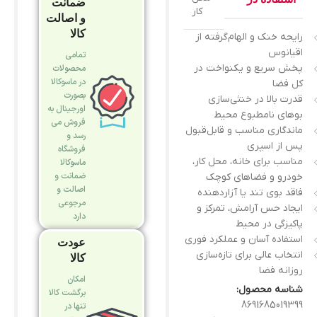
ضمانت
کار
و اصالت
کالا
رایحه خنک و الهام‌گرفته از
اقیانوس
تمامی
پخش سریع و یکنواخت در
محصولات
در ماسوکالا
کل فضا
بصورت
قدرت بالا در خنثی‌سازی
اورجینال به
بوهای نامطبوع محیط
فروش می
ماندگاری مناسب و قابل‌قبول
رسد و
پس از اسپری
فروشگاه
مناسب برای خانه، محل کار،
ماسوکالا
ضمانت و
خودرو و فضاهای کوچک
اصالت و
فاقد بوی تند یا آزاردهنده
مرجوعی
ایجاد حس آرامش، تمرکز و
دارد
پاکیزگی در محیط
استفاده آسان و عملکرد فوری
عودت
انتخاب عالی برای تازه‌سازی
کالا
روزانه فضا
امکان
شناسه محصول:
برگشت کالا
8691685019399
تنها در