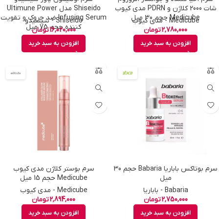
شات 2000 کلاژن و PDRN مدی کیوب
Shiseido مدل Ultimune Power
Medicube حجم 30 میل
Infusing Serum ضد چروک و تقویت
Medicube - مدی کیوب
Shiseido - شیسیدو
کننده حجم 75 میل
2,780,000
تومان
16,020,000
تومان
افزودن به سبد خرید
افزودن به سبد خرید
سرم بوتاکس باباریا Babaria حجم 30
سرم بوستر کلاژن مدی کیوب
میل
Medicube حجم 15 میل
Babaria - باباریا
Medicube - مدی کیوب
2,750,000
تومان
2,894,000
تومان
افزودن به سبد خرید
افزودن به سبد خرید