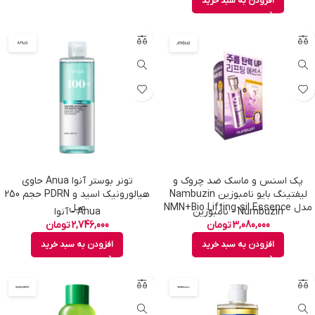
افزودن به سبد خرید
پک اسنس و ماسک ضد چروک و
تونر بوستر آنوا Anua حاوی
لیفتینگ بایو نامبوزین Nambuzin
هیالورونیک اسید و PDRN حجم 250
مدل NMN+Bio Lifting-sil Essence
میل
Numbuzin - نامبوزین
Anua - آنوا
3,080,000
تومان
2,746,000
تومان
افزودن به سبد خرید
افزودن به سبد خرید