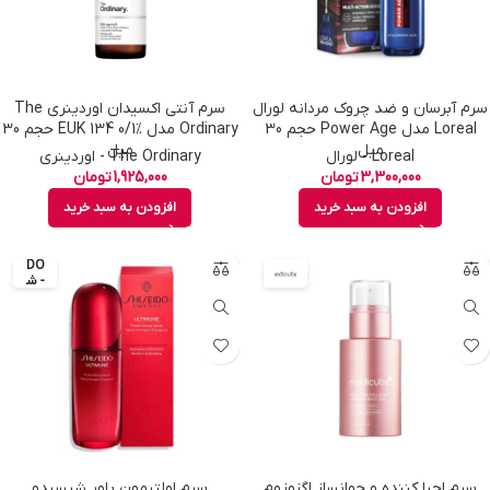
سرم آبرسان و ضد چروک مردانه لورال
سرم آنتی اکسیدان اوردینری The
Loreal مدل Power Age حجم 30
Ordinary مدل EUK 134 0/1% حجم 30
میل
میل
Loreal - لورال
The Ordinary - اوردینری
3,300,000
تومان
1,925,000
تومان
افزودن به سبد خرید
افزودن به سبد خرید
SHI
SEI
DO
- ش
یس
یدو
سرم احیا کننده و جوانساز اگزوزوم
سرم اولتیمون پاور شیسیدو