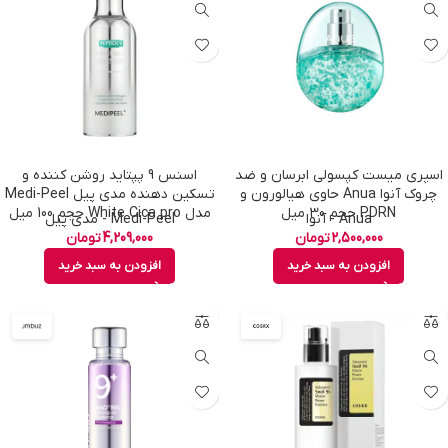
اسپری میست کپسولی ابرسان و ضد
اسنس 9 پپتاید روشن کننده و
چروک آنوا Anua حاوی هیالورون و
تسکین دهنده مدی پیل Medi-Peel
PDRN حجم 30 میل
مدل White Cica pro حجم 100 میل
Anua - آنوا
Medi-Peel - مدی پیل
2,500,000
تومان
4,209,000
تومان
افزودن به سبد خرید
افزودن به سبد خرید