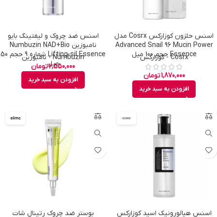
اسنس حلزون کوزارکس Cosrx مدل
اسنس ضد چروک و لیفتینگ بایو
Advanced Snail 96 Mucin Power
نامبوزین Numbuzin NAD+Bio
Essence حجم 100 میل
Lifting-sil Essence شماره 9 حجم 50
Cosrx - کوزارکس
Numbuzin - نامبوزین
میل
2,550,000
تومان
1,870,000
تومان
افزودن به سبد خرید
افزودن به سبد خرید
اسنس هیالورونیک اسید کوزارکس
بوستر ضد چروک رتینال شات