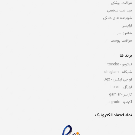
مراقبت پزشکی
بهداشت شخصی
شوینده های خانگی
آرایشی
شامپو سر
مراقبت پوست
برند ها
توکوبو - tocobo
شیگلم - sheglam
او جی ایکس - Ogx
لورآل - Loreal
گارنیر - garnier
آگرادو - agrado
نماد اعتماد الکترونیک