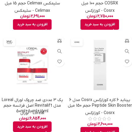
COSRX حجم 100 میل
سلیمکس Celimax حجم 15 میل
Cosrx - کوزارکس
Celimax - سلیمکس
2,750,000
تومان
2,691,000
تومان
افزودن به سبد خرید
افزودن به سبد خرید
پپتاید 6 کاره کوزارکس Cosrx مدل 6
پک 3 عددی ضد چروک لورال Loreal
Peptide Skin Booster حجم 150 میل
مدل Revitalift اصل فرانسه حجم
50ml+50ml+15ml
Cosrx - کوزارکس
Loreal - لورال
6,854,000
تومان
2,600,000
تومان
افزودن به سبد خرید