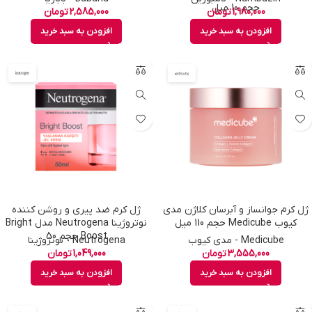
حجم 10 میل
1,980,000
تومان
2,585,000
تومان
افزودن به سبد خرید
افزودن به سبد خرید
ژل کرم جوانساز و آبرسان کلاژن مدی
ژل کرم ضد پیری و روشن کننده
کیوب Medicube حجم 110 میل
نوتروژینا Neutrogena مدل Bright
Boost حجم 50
Medicube - مدی کیوب
Neutrogena - نوتروژینا
3,555,000
تومان
1,049,000
تومان
افزودن به سبد خرید
افزودن به سبد خرید