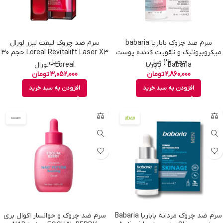
سرم ضد چروک باباریا babaria
سرم ضد چروک لیفت لیزر لورال
ميكروبیوتیک و تقویت کننده پوست
Loreal Revitalift Laser X3 حجم 30
حجم 30 میل
میل
Babaria - باباریا
Loreal - لورال
2,860,000
تومان
3,052,000
تومان
افزودن به سبد خرید
افزودن به سبد خرید
سرم ضد چروک مردانه باباريا Babaria
سرم ضد چروک و جوانسار اکوال بری