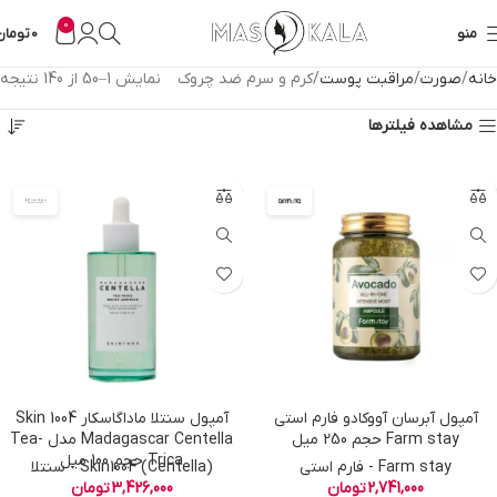
0
منو
0
تومان
خانه
صورت
مراقبت پوست
کرم و سرم ضد چروک
نمایش 1–50 از 140 نتیجه
مشاهده فیلترها
آمپول آبرسان آووکادو فارم استی
آمپول سنتلا ماداگاسکار Skin 1004
Farm stay حجم 250 میل
Madagascar Centella مدل Tea-
Trica حجم 100 میل
Farm stay - فارم استی
Skin1004 (Centella) - سنتلا
2,741,000
تومان
3,426,000
تومان