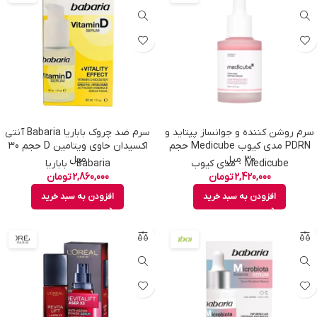
سرم روشن کننده و جوانساز پپتاید و
سرم ضد چروک باباریا Babaria آنتى
PDRN مدی کیوب Medicube حجم
اكسيدان حاوى ويتامين D حجم 30
30 میل
ميل
Medicube - مدی کیوب
Babaria - باباریا
2,420,000
تومان
2,860,000
تومان
افزودن به سبد خرید
افزودن به سبد خرید