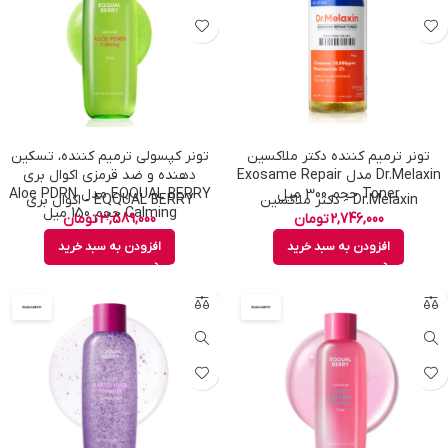
تونر ترمیم کننده دکتر ملاکسین
تونر کپسولی ترمیم کننده، تسکین
Dr.Melaxin مدل Exosame Repair
دهنده و ضد قرمزی اکوال بری
Toner حجم 300 میل
EQQUAL BERRY مدل Aloe PDRN
Dr.Melaxin - دکتر ملاکسین
EQQUAL BERRY - اکوال بری
Calming حجم 150 میل
2,746,000
تومان
3,589,000
تومان
افزودن به سبد خرید
افزودن به سبد خرید