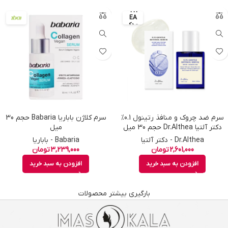
AL
TH
EA
- دک
تر آ
لتیا
سرم ضد چروک و منافذ رتینول 0.1%
سرم کلاژن باباریا Babaria حجم 30
دکتر آلتیا Dr.Althea حجم 30 میل
میل
Dr.Althea - دکتر آلتیا
Babaria - باباریا
2,601,000
تومان
3,239,000
تومان
افزودن به سبد خرید
افزودن به سبد خرید
بارگیری بیشتر محصولات