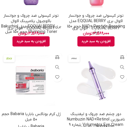
تونر کپسولی ضد چروک و جوانسار
تونر کپسولی ضد چروک و جوانساز
اکوال بری EQQUAL BERRY مدل
باکوچیول پلامپینگ اکوال
NAD+ Peptide Boosting حجم 150
بریEQQUALBERRY مدل Bakuchiol
EQQUAL BERRY - اکوال بری
EQQUAL BERRY - اکوال بری
میل
Plumping Toner حجم 150 میل
3,589,000
تومان
3,589,000
تومان
افزودن به سبد خرید
افزودن به سبد خرید
دور چشم ضد چروک و لیفتینگ
ژل کرم بوتاکس باباریا Babaria حجم
نامبوزین Numbuzin NAD+Retinol
50 میل
Volumetox Eye Cream شماره 9
Numbuzin - نامبوزین
Babaria - باباریا