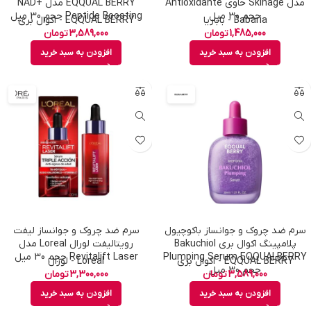
مدل Skinage حاوى Antioxidante
EQQUAL BERRY مدل NAD+
حجم 30 ميل
Peptide Boosting حجم 30 میل
Babaria - باباریا
EQQUAL BERRY - اکوال بری
1,485,000
تومان
3,589,000
تومان
افزودن به سبد خرید
افزودن به سبد خرید
سرم ضد چروک و جوانساز باکوچیول
سرم ضد چروک و جوانساز لیفت
پلامپینگ اکوال بری Bakuchiol
رویتالیفت لورال Loreal مدل
Plumping Serum EQQUALBERRY
Revitalift Laser حجم 30 میل
EQQUAL BERRY - اکوال بری
Loreal - لورال
حجم 30 میل
3,589,000
تومان
3,300,000
تومان
افزودن به سبد خرید
افزودن به سبد خرید
DR.