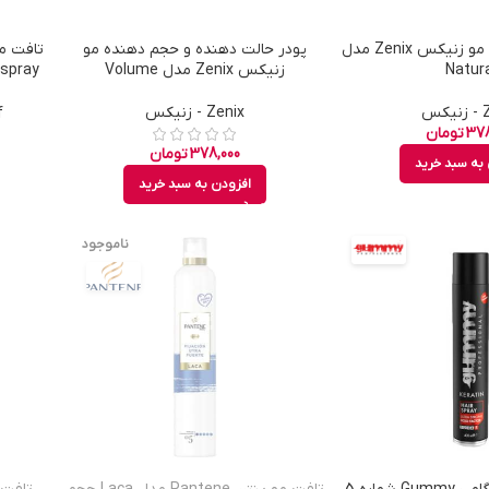
پودر حالت دهنده مو زنیکس Zenix مدل
پودر حالت دهنده و حجم دهنده مو
Natura
زنیکس Zenix مدل Volume
کس
Zenix - زنیکس
f
378
تومان
378,000
تومان
به سبد خرید
افزودن به سبد خرید
ناموجود