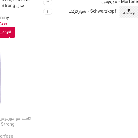
Morfose - مورفوس
3
مدل Ultra Strong حجم 400 میل
Schwarzkopf - شوارتزکف
1
Gummy -
,000
افزودن 
Strong حجم 400 میل
Morfose - مور