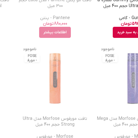
تافت مو کراتینه گامی Gummy شماره 5
تافت مو پنتن Pantene مدل Laca حجم
300 میل
al
 گامی
Pantene - پنتن
592
تومان
880,000
تومان
به سبد خرید
اطلاعات بیشتر
ناموجود
ناموجود
MOR
MOR
FOSE
FOSE
- مورف
- مورف
وس
وس
تافت مو مورفوس Morfose مدل Mega
تافت مورفوس Morfose مدل Ultra
Strong حجم 400 میل
فوس
Morfose - مورفوس