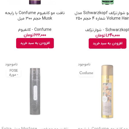
تافت مو شوارتزکف Schwarzkopf مدل
تافت مو کانفیوم Confume با رایحه
Volume Hairspray شماره 4 حجم 250
Musk حجم 300 میل
میل
Confume - کانفیوم
Schwarzkop - شوارتزکف
622,000
تومان
1,240,000
تومان
افزودن به سبد خرید
افزودن به سبد خرید
ناموجود
ناموجود
MOR
FOSE
- مورف
وس