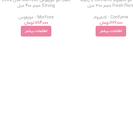
تافت مو کانفیوم Confume با رایحه
تافت مو مورفوس Morfose مدل Extra
Fresh Flor حجم 300 میل
Strong حجم 400 میل
Confume - کانفیوم
Morfose - مورفوس
622,000
تومان
784,000
تومان
اطلاعات بیشتر
اطلاعات بیشتر