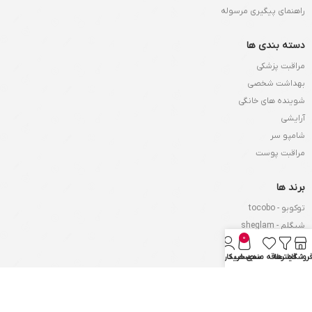
راهنمای پیگیری مرسوله
دسته بندی ها
مراقبت پزشکی
بهداشت شخصی
شوینده های خانگی
آرایشی
شامپو سر
مراقبت پوست
برند ها
توکوبو - tocobo
شیگلم - sheglam
0
او جی ایکس - Ogx
روشگاه
فیلترها
علاقه مندی
سبد خرید
حساب کاربری من
لورآل - Loreal
گارنیر - garnier
آگرادو - agrado