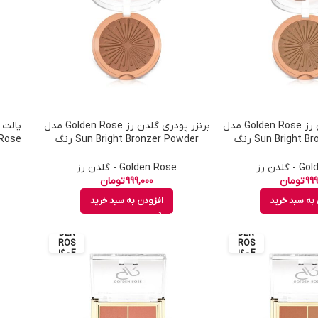
برنزر پودری گلدن رز Golden Rose مدل
برنزر پودری گلدن رز Golden Rose مدل
پالت 
Sun Bright Bronzer Powder رنگ
Sun Bright Bronzer Powder رنگ
ره 01
Sunset شماره 04
گلدن رز
Golden Rose - گلدن رز
999
تومان
999,000
تومان
به سبد خرید
افزودن به سبد خرید
GOL
GOL
DEN
DEN
ROS
ROS
E - گل
E - گل
دن رز
دن رز