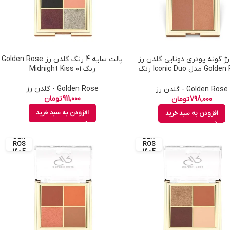
رژ گونه پودری دوتایی گلدن رز
پالت سایه 4 رنگ گلدن رز Golden Rose
Golden Rose مدل Iconic Duo رنگ
رنگ 01 Midnight Kiss
Warm Pearl شماره 05
Golden Rose - گلدن رز
Golden Rose - گلدن رز
911,000
تومان
798,000
تومان
افزودن به سبد خرید
افزودن به سبد خرید
GOL
GOL
DEN
DEN
ROS
ROS
E - گل
E - گل
دن رز
دن رز