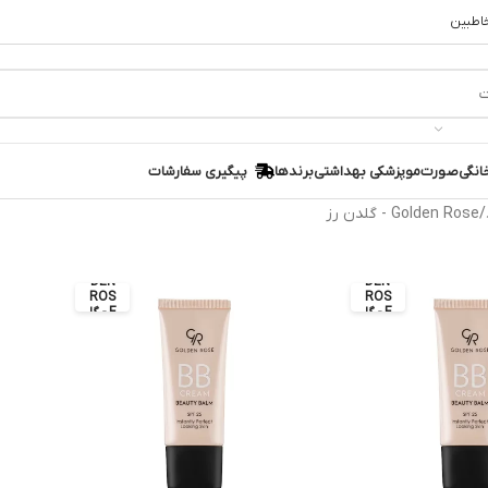
خاطبین
انگی
صورت
مو
پزشکی بهداشتی
برندها
پیگیری سفارشات
Golden Rose - گلدن رز
GOL
GOL
DEN
DEN
ROS
ROS
E - گل
E - گل
دن رز
دن رز