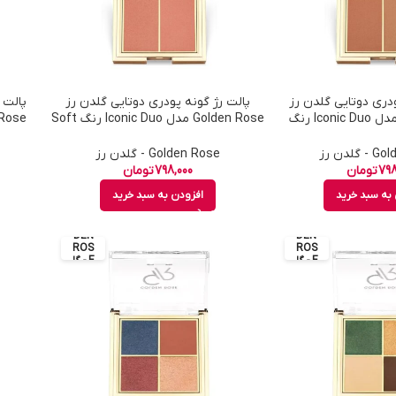
ودری دوتایی گلدن رز
پالت رژ گونه پودری دوتایی گلدن رز
پالت 
Golden Rose مدل Iconic Duo رنگ
Golden Rose مدل Iconic Duo رنگ Soft
اره 03
Pink شماره 04
گلدن رز
Golden Rose - گلدن رز
798
تومان
798,000
تومان
به سبد خرید
افزودن به سبد خرید
GOL
GOL
DEN
DEN
ROS
ROS
E - گل
E - گل
دن رز
دن رز