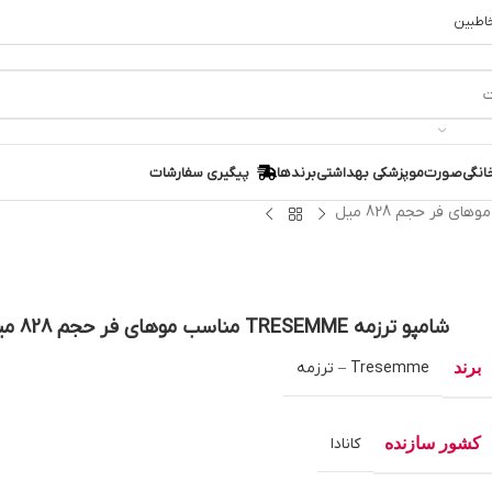
خاطبین
انگی
صورت
مو
پزشکی بهداشتی
برندها
پیگیری سفارشات
شامپو ترزمه TRESEMME مناسب موهای فر حجم 828 میل
برند
Tresemme – ترزمه
کشور سازنده
کانادا