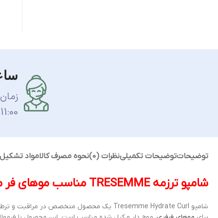
ساع
زمان
11:00 الی 17:00 می باشد.
توضیحات
توضیحات تکمیلی
نظرات (0)
نحوه مصرف کالا
مواد تشکیل
شامپو ترزمه TRESEMME مناسب موهای فر
مد
شامپو Tresemme Hydrate Curl یک محصول متخصص د
برای
موهای فرفری
، موج دار و کرل شده مناسب است. این محصول با فرمولا