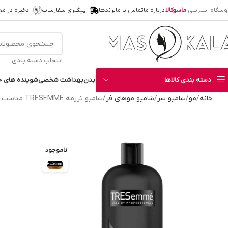
وشگاه اینترنتی
ماسوکالا
درباره ما
تماس با ما
برندها
پیگیری سفارشات
ذخیره در م
انتخاب دسته بندی
دسته بندی کالاها
بدن
بهداشت شخصی
شوینده های خ
خانه
مو
شامپو سر
شامپو موهای فر
شامپو ترزمه TRESEMME مناسب موهای فر حجم 828 میل
ناموجود