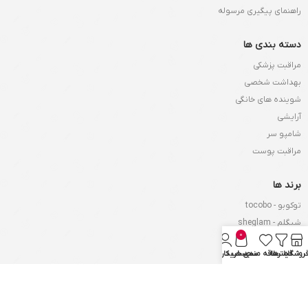
راهنمای پیگیری مرسوله
دسته بندی ها
مراقبت پزشکی
بهداشت شخصی
شوینده های خانگی
آرایشی
شامپو سر
مراقبت پوست
برند ها
توکوبو - tocobo
شیگلم - sheglam
0
او جی ایکس - Ogx
روشگاه
فیلترها
علاقه مندی
سبد خرید
حساب کاربری من
لورآل - Loreal
گارنیر - garnier
آگرادو - agrado