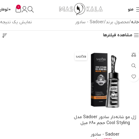
0
منو
0
تومان
خانه
محصول برند
Sadoer - سادور
نمایش یک نتیجه
مشاهده فیلترها
ژل مو شانه‌دار سادور Sadoer مدل
Cool Styling حجم 280 میل
Sadoer - سادور