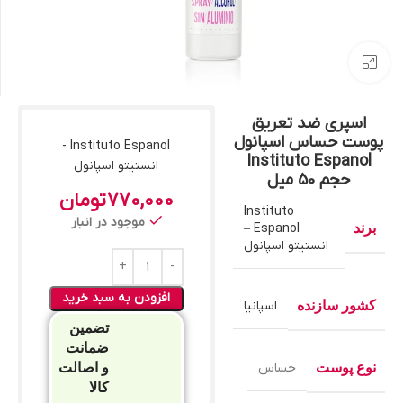
بزرگنمایی تصویر
اسپری ضد تعریق
پوست حساس اسپانول
Instituto Espanol -
Instituto Espanol
انستیتو اسپانول
حجم 50 میل
770,000
تومان
Instituto
موجود در انبار
برند
Espanol –
انستیتو اسپانول
افزودن به سبد خرید
کشور سازنده
اسپانیا
تضمین
ضمانت
نوع پوست
حساس
و اصالت
کالا