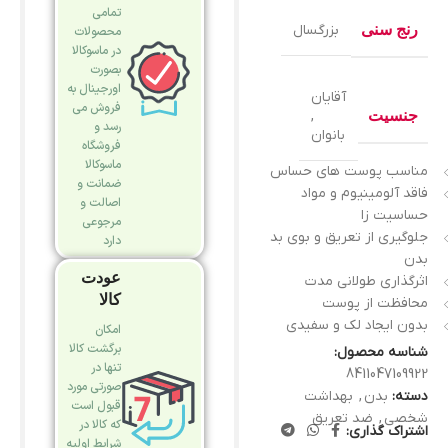
تمامی
رنج سنی
بزرگسال
محصولات
در ماسوکالا
بصورت
اورجینال به
آقایان
فروش می
جنسیت
,
رسد و
بانوان
فروشگاه
ماسوکالا
مناسب پوست های حساس
ضمانت و
فاقد آلومینیوم و مواد
اصالت و
حساسیت زا
مرجوعی
جلوگیری از تعریق و بوی بد
دارد
بدن
عودت
اثرگذاری طولانی مدت
کالا
محافظت از پوست
بدون ایجاد لک و سفیدی
امکان
برگشت کالا
شناسه محصول:
تنها در
8411047109922
صورتی مورد
دسته:
بدن
,
بهداشت
قبول است
شخصی
,
ضد تعریق
که کالا در
اشتراک گذاری:
شرایط اولیه