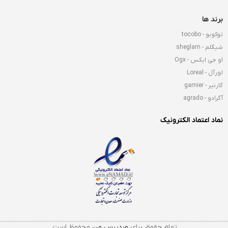
برند ها
توکوبو - tocobo
شیگلم - sheglam
او جی ایکس - Ogx
لورآل - Loreal
گارنیر - garnier
آگرادو - agrado
نماد اعتماد الکترونیک
تمام حقوق برای
وردپرس من
محفوظ است.