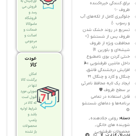
اورجینال به
براق کنندگی خیره‌کننده
فروش می
ظروف ✨
رسد و
جلوگیری کامل از لکه‌های آب
فروشگاه
و رسوب 💧
ماسوکالا
ضمانت و
تسریع در روند خشک شدن
اصالت و
ظروف پس از شستشو 💨
مرجوعی
محافظت ویژه از ظروف
دارد
شیشه‌ای و بلورین 🥂
خنثی کردن بوی نامطبوع
عودت
داخل ماشین ظرفشویی 🌬️
کالا
افزایش درخشندگی قاشق،
امکان
چنگال و کارد و چنگال 🍴
برگشت کالا
ایجاد یک لایه محافظ نامرئی
تنها در
بر سطح ظروف 🛡️
صورتی مورد
قابل استفاده در تمامی
قبول است
که کالا در
برنامه‌ها و دماهای شستشو
شرایط اولیه
⚙️
باشد و
دسته:
روغن جلادهنده
,
پلمپ
شوینده های خانگی
,
محصولات
محصولات ظرفشویی
باز نشده
اشتراک گذاری: