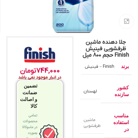
بزرگنمایی تصویر
جلا دهنده ماشین
ظرفشویی فینیش
Finish حجم 800 میل
برند
Finish – فینیش
744,000
تومان
در انبار موجود نمی باشد
تضمین
کشور
لهستان
ضمانت
سازنده
و اصالت
کالا
تمامی
مناسب
ماشین
محصولات
استفاده
ظرفشویی
در ماسوکالا
در
بصورت