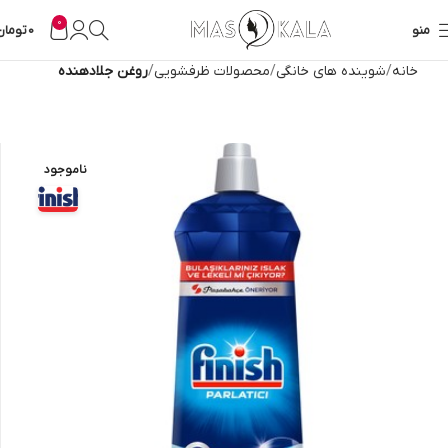
0
منو
0
تومان
خانه
شوینده های خانگی
محصولات ظرفشویی
روغن جلادهنده
ناموجود