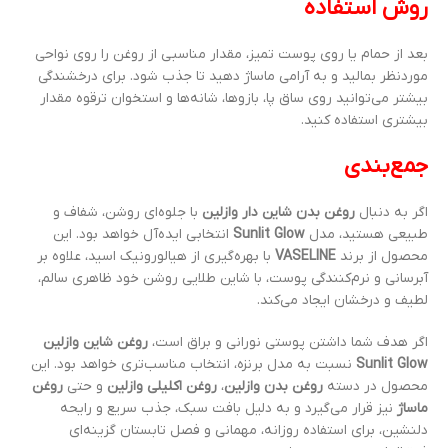
روش استفاده
بعد از حمام یا روی پوست تمیز، مقدار مناسبی از روغن را روی نواحی
موردنظر بمالید و به آرامی ماساژ دهید تا جذب شود. برای درخشندگی
بیشتر می‌توانید روی ساق پا، بازوها، شانه‌ها و استخوان ترقوه مقدار
بیشتری استفاده کنید.
جمع‌بندی
اگر به دنبال
روغن بدن شاین دار وازلین
با جلوه‌ای روشن، شفاف و
طبیعی هستید، مدل
Sunlit Glow
انتخابی ایده‌آل خواهد بود. این
محصول از برند
VASELINE
با بهره‌گیری از هیالورونیک اسید، علاوه بر
آبرسانی و نرم‌کنندگی پوست، با شاین طلایی روشن خود ظاهری سالم،
لطیف و درخشان ایجاد می‌کند.
اگر هدف شما داشتن پوستی نورانی و براق است،
روغن شاین وازلین
Sunlit Glow
نسبت به مدل برنزه، انتخاب مناسب‌تری خواهد بود. این
محصول در دسته
روغن بدن وازلین
،
روغن اکلیلی وازلین
و حتی
روغن
ماساژ
نیز قرار می‌گیرد و به دلیل بافت سبک، جذب سریع و رایحه
دلنشین، برای استفاده روزانه، مهمانی و فصل تابستان گزینه‌ای