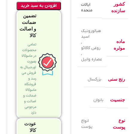
کشور
ایالات
افزودن به سبد خرید
متحده
سازنده
تضمین
ضمانت
و اصالت
هیالورونیک
کالا
اسید
ماده
,
تمامی
روغن کاکائو
موثره
محصولات
,
در ماسوکالا
عصاره وانیل
بصورت
اورجینال به
فروش می
رسد و
رنج سنی
بزرگسال
فروشگاه
ماسوکالا
ضمانت و
جنسیت
بانوان
اصالت و
مرجوعی
دارد
نوع
انواع
عودت
پوست
پوست
کالا