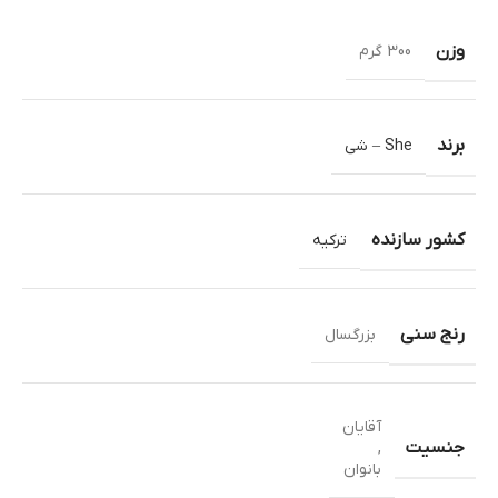
وزن
300 گرم
برند
She – شی
کشور سازنده
ترکیه
رنج سنی
بزرگسال
آقایان
جنسیت
,
بانوان