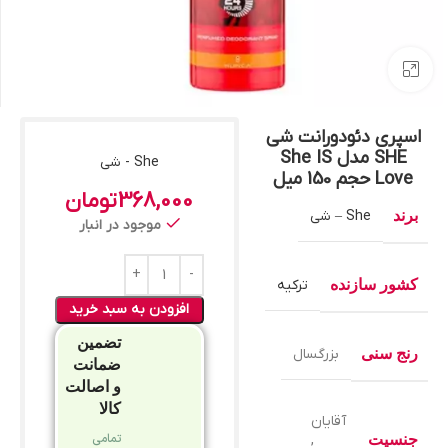
بزرگنمایی تصویر
اسپری دئودورانت شی
SHE مدل She IS
She - شی
Love حجم 150 میل
368,000
تومان
برند
She – شی
موجود در انبار
کشور سازنده
ترکیه
افزودن به سبد خرید
تضمین
رنج سنی
بزرگسال
ضمانت
و اصالت
کالا
آقایان
تمامی
جنسیت
,