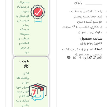
محصولات
بانوان
در ماسوکالا
رایحه دلنشین و مطلوب
بصورت
اورجینال به
ضد حساسیت پوستی
فروش می
خوشبو کننده بدن
رسد و
ماندگاری مناسب تا 24 ساعت
فروشگاه
جلوگیری از تعریق
ماسوکالا
شناسه محصول:
ضمانت و
اصالت و
8690973050694
مرجوعی
دسته:
اسپری زنانه
,
بهداشت
دارد
شخصی
,
ضد تعریق
اشتراک گذاری:
عودت
کالا
امکان
برگشت کالا
تنها در
صورتی مورد
قبول است
که کالا در
شرایط اولیه
باشد و