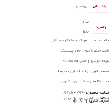
رنج سنی
بزرگسال
آقایان
جنسیت
,
بانوان
حالت‌دهنده مو مردانه با ماندگاری طولانی
بافت سبک و بدون ایجاد چسبندگی
رایحه خوشبو و خاص Quiksilver
مناسب انواع مو (صاف، فر و ضخیم)
حجم 150 میل – اقتصادی و کاربردی
شناسه محصول:
8697926007262
دسته:
مو
,
آرایش مو
,
واکس مو
اشتراک گذاری: