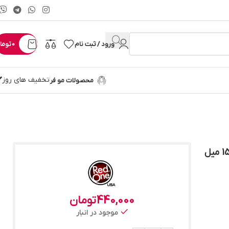
ورود / ثبت نام
0
توما
تخفیف های روز
محصولات مو فر
440,000
تومان
موجود در انبار