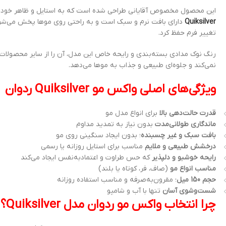
این محصول مخصوص آقایانی طراحی شده است که به استایل و ظاهر خود
Quiksilver
دارای بافت نرم و سبک است و به راحتی روی موها پخش می‌شود. با
تغییر فرم حفظ کرد.
رنگ نوک مدادی بسته‌بندی و رایحه خاص این مدل، آن را از سایر محصولات متم
نمی‌کند و جلوه‌ای طبیعی و جذاب به موها می‌دهد.
ویژگی‌های اصلی واکس مو Quiksilver ردوان
قدرت حالت‌دهی بالا
برای انواع مدل مو
ماندگاری طولانی‌مدت
بدون نیاز به تمدید مداوم
بافت سبک و غیر چسبنده
؛ بدون ایجاد سنگینی روی مو
درخشش طبیعی و ملایم
مناسب برای استایل روزانه یا رسمی
رایحه خوشبو و دلپذیر
که حس طراوت و اعتمادبه‌نفس ایجاد می‌کند
مناسب انواع مو
(صاف، فر، کوتاه یا بلند)
حجم 150 میل
؛ مقرون‌به‌صرفه و مناسب استفاده روزانه
شست‌وشوی آسان
تنها با آب و شامپو
چرا انتخاب واکس مو ردوان مدل Quiksilver؟