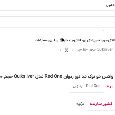
خاطبین
انگی
صورت
مو
پزشکی بهداشتی
برندها
پیگیری سفارشات
واکس مو نوک مدادی ردوان Red One مدل Quiksilver حجم 150 میل
برند
Red One – رد وان
کشور سازنده
ترکیه