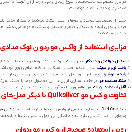
در بازار محصولات حالت‌دهنده، تنوع زیادی وجود دارد؛ از ژل گرفته تا اسپری
ماندگاری و حفظ سلامت موهاست.
خیلی از محصولات موجود یا موها را خیلی خشک می‌کنند یا بعد از مدتی با
فردش، بدون ایجاد چسبندگی، ظاهری طبیعی و شیک به موها می‌بخشد. همین
خود توصیه کنند.
مزایای استفاده از واکس مو ردوان نوک مدادی
استایل حرفه‌ای و ماندگار:
تنها با چند حرکت ساده، موها در حالت دلخواه قرار 
بافت نرم و سبک:
بدون اینکه احساس سنگینی یا لایه اضافی روی مو داشته
رایحه خوشبو:
بوی خاص این مدل باعث می‌شود در طول روز حس طراوت و ا
حفظ سلامت مو:
بر خلاف بسیاری از ژل‌ها، این محصول موها را خشک نمی‌کن
قابل استفاده روزانه:
فرمولاسیون ملایم آن برای استفاده مداوم مناسب است
تفاوت واکس مو Quiksilver با دیگر مدل‌های ردوان
برند Red One
مدل‌های مختلفی از واکس مو تولید کرده است، اما
واکس مو نو
ویژه‌ای در میان کاربران دارد. تفاوت اصلی این مدل با سایر رنگ‌ها و رایح
روش استفاده صحیح از واکس مو ردوان