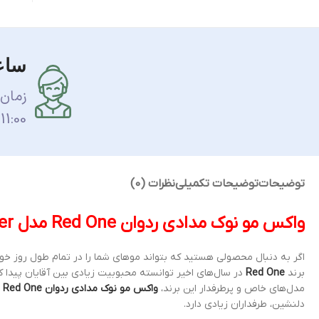
ساع
زمان
11:00 الی 17:00 می باشد.
توضیحات
توضیحات تکمیلی
نظرات (0)
واکس مو نوک مدادی ردوان Red One مدل Quiksilver حجم 150 میل
اگر به دنبال محصولی هستید که بتواند موهای شما را در تمام طول روز خو
برند
Red One
در سال‌های اخیر توانسته محبوبیت زیادی بین آقایان پیدا کن
مدل‌های خاص و پرطرفدار این برند،
واکس مو نوک مدادی ردوان Red One مدل Quiksilver حجم 150 میل
دلنشین، طرفداران زیادی دارد.