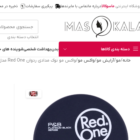
وشگاه اینترنتی
ماسوکالا
درباره ما
تماس با ما
برندها
پیگیری سفارشات
ذخیره در م
انتخاب دسته بندی
دسته بندی کالاها
بدن
بهداشت شخصی
شوینده های خ
خانه
مو
آرایش مو
واکس مو
واکس مو نوک مدادی ردوان Red One مدل Quiksilver حجم 150 میل