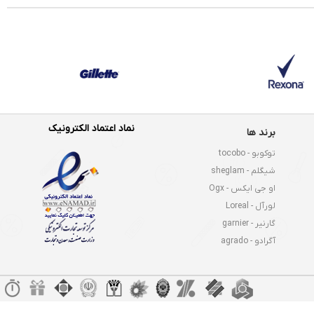
نماد اعتماد الکترونیک
برند ها
توکوبو - tocobo
شیگلم - sheglam
او جی ایکس - Ogx
لورآل - Loreal
گارنیر - garnier
آگرادو - agrado