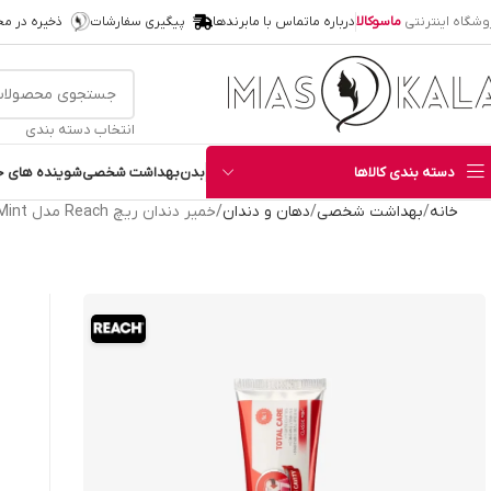
وشگاه اینترنتی
ماسوکالا
درباره ما
تماس با ما
برندها
پیگیری سفارشات
ذخیره در م
انتخاب دسته بندی
دسته بندی کالاها
بدن
بهداشت شخصی
شوینده های خ
خانه
بهداشت شخصی
دهان و دندان
خمیر دندان ریچ Reach مدل Total Care Classic Mint حجم 150 گرم