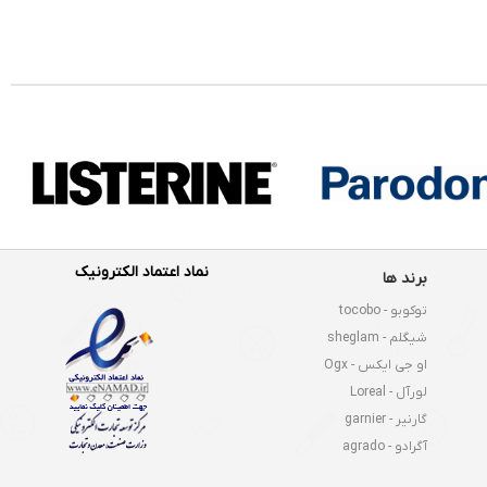
نماد اعتماد الکترونیک
برند ها
توکوبو - tocobo
شیگلم - sheglam
او جی ایکس - Ogx
لورآل - Loreal
گارنیر - garnier
آگرادو - agrado