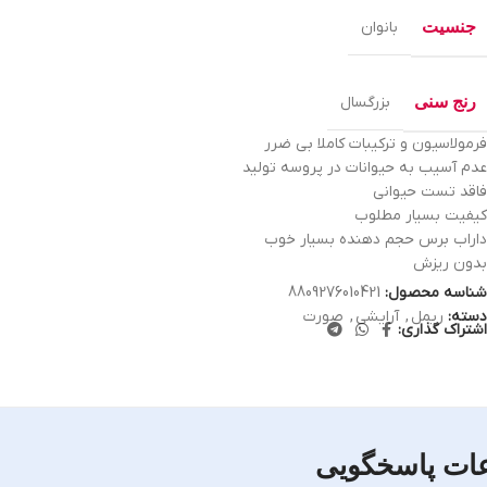
جنسیت
بانوان
رنج سنی
بزرگسال
فرمولاسیون و ترکیبات کاملا بی ضرر
عدم آسیب به حیوانات در پروسه تولید
فاقد تست حیوانی
کیفیت بسیار مطلوب
داراب برس حجم دهنده بسیار خوب
بدون ریزش
شناسه محصول:
8809276010421
دسته:
ریمل
,
آرایشی
,
صورت
اشتراک گذاری:
ات پاسخگویی