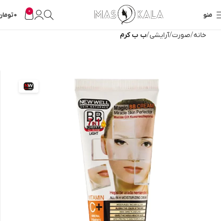
0
منو
0
تومان
خانه
صورت
آرایشی
ب ب کرم