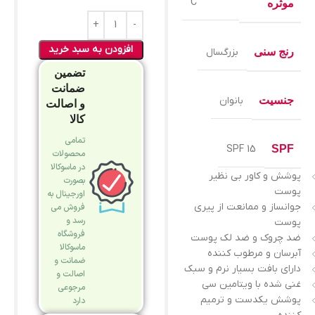
C
موثره
افزودن به سبد خرید
رنج سنی
بزرگسال
تضمین
ضمانت
جنسیت
بانوان
و اصالت
کالا
تمامی
SPF 15
SPF
محصولات
در ماسوکالا
پوشش و کاور بی نظیر
بصورت
پوست
اورجینال به
جوانساز و ممانعت از پیری
فروش می
رسد و
پوست
فروشگاه
ضد چروک و ضد لک پوست
ماسوکالا
آبرسان و مرطوب کننده
ضمانت و
دارای بافت بسیار نرم و سبک
اصالت و
غنی شده با ویتامین سی
مرجوعی
پوشش یکدست و ترمیم
دارد