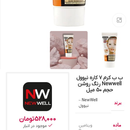
بزرگنمایی تصویر
ب ب کرم 7 کاره نیوول
Newwell رنگ روشن
حجم 50 میل
NewWell –
برند
نیوول
528,000
تومان
ماده
ویتامین
موجود در انبار