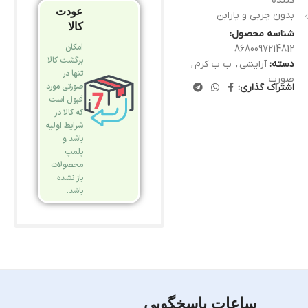
کننده
عودت
بدون چربی و پارابن
کالا
شناسه محصول:
امکان
8680097214812
برگشت کالا
دسته:
آرایشی
,
ب ب کرم
,
تنها در
صورت
صورتی مورد
اشتراک گذاری:
قبول است
که کالا در
شرایط اولیه
باشد و
پلمپ
محصولات
باز نشده
باشد.
ساعات پاسخگویی