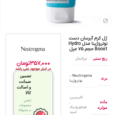
بزرگنمایی تصویر
ژل کرم آبرسان دست
نوتروژینا مدل Hydro
Boost حجم 75 میل
رنج سنی
بزرگسال
357,000
تومان
در انبار موجود نمی باشد
Neutrogena –
تضمین
برند
نوتروژینا
ضمانت
و اصالت
کالا
گلیسرین
تمامی
ماده
,
محصولات
هیالورونیک
موثره
در ماسوکالا
اسید