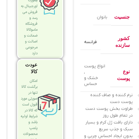
بصورت
اورجینال به
فروش می
جنسیت
بانوان
رسد و
فروشگاه
ماسوکالا
ضمانت و
کشور
اصالت و
فرانسه
سازنده
مرجوعی
دارد
عودت
انواع پوست
نوع
کالا
,
خشک و
پوست
امکان
حساس
برگشت کالا
تنها در
نرم کننده و صاف کننده
صورتی مورد
پوست دست
قبول است
طراوت بخش پوست دست
که کالا در
در تمام طول روز
شرایط اولیه
دارای بافت ژل کرم و بسیار
باشد و
پلمپ
سبک و جذب سریع
محصولات
بدون ایجاد احساس چربی و