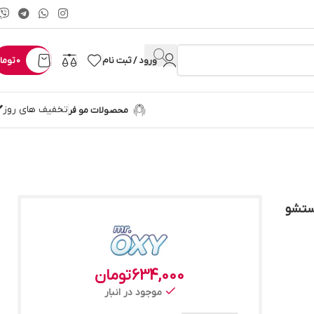
ورود / ثبت نام
0
توما
تخفیف های روز
محصولات مو فر
 Mr. Oxy قابل شستشو
634,000
تومان
موجود در انبار