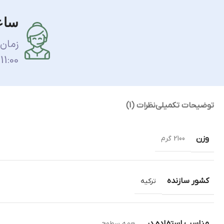
ساع
زمان
11:00 الی 17:00 می باشد.
توضیحات تکمیلی
نظرات (1)
وزن
2100 گرم
کشور سازنده
ترکیه
مناسب استفاده در
همه سطوح