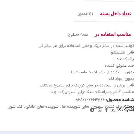
تعداد داخل بسته
50 عددی
مناسب استفاده در
همه سطوح
تولید شده در سایز بزرگ و قابل استفاده برای هر سایز تی
قابل شستشو
پاک کننده
ضد عفونی کننده
بدون استفاده از ترکیبات حساسیت زا
بدون ایجاد لک
قابل برش و استفاده در سایز کوچک برای سطوح مختلف
مناسب کاشی-سرامیک-سنگ-پلی استر-پارکت و …
شناسه محصول:
8682022663566
دسته:
پاک کننده سطوح
,
سایر شوینده‌ ها
,
شوینده های خانگی
,
کف شور
اشتراک گذاری: