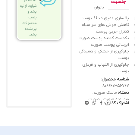
که کالا در
جنسیت
,
شرایط اولیه
بانوان
باشد و
پلمپ
پاکسازی عمیق منافذ پوست
محصولات
کاهش جوش های سر سیاه
باز نشده
کنترل چربی پوست
باشد.
یکدست کننده پوست صورت
آبرسانی پوست صورت
جلوگیری از خشکی و کشیدگی
پوست
جلوگیری از التهاب و قرمزی
پوست
شناسه محصول:
809960356767
دسته:
ماسک صورت
,
شوینده صورت
,
صورت
اشتراک گذاری: