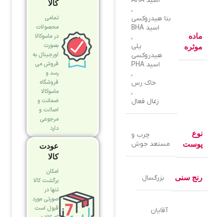
اسید AHA
کالا
,
تمامی
بتا هیدروکسی
محصولات
اسید BHA
ماده
در ماسوکالا
,
بصورت
پلی
موثره
اورجینال به
هیدروکسی
فروش می
اسید PHA
رسد و
,
فروشگاه
خاک رس
ماسوکالا
,
ضمانت و
زغال فعال
اصالت و
مرجوعی
دارد
نوع
چرب و
مستعد جوش
پوست
عودت
کالا
امکان
رنج سنی
بزرگسال
برگشت کالا
تنها در
صورتی مورد
قبول است
آقایان