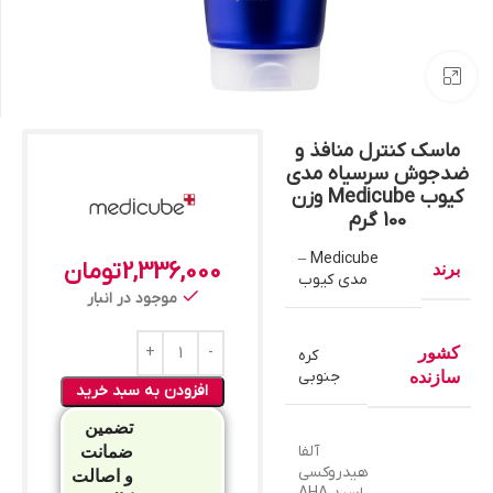
بزرگنمایی تصویر
ماسک کنترل منافذ و
ضدجوش سرسیاه مدی
کیوب Medicube وزن
100 گرم
Medicube –
2,336,000
تومان
برند
مدی کیوب
موجود در انبار
کشور
کره
جنوبی
سازنده
افزودن به سبد خرید
تضمین
آلفا
ضمانت
هیدروکسی
و اصالت