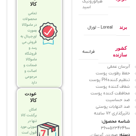
هیالورونیک
کالا
اسید
تمامی
محصولات
در ماسوکالا
برند
Loreal – لورال
بصورت
اورجینال به
فروش می
رسد و
کشور
فرانسه
فروشگاه
سازنده
ماسوکالا
ضمانت و
آبرسان عمقی
اصالت و
حفظ رطوبت پوست
مرجوعی
تنظیم کننده PH پوست
دارد
شفاف کننده پوست
محافظت کننده پوست
عودت
ضد حساسیت
کالا
ضد التهابات پوستی
امکان
تاثیرگذاری 72 ساعته
برگشت کالا
تنها در
شناسه محصول:
صورتی مورد
3600523424900
قبول است
دسته:
صورت
,
آبرسان
,