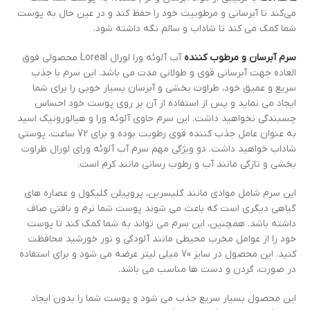
می‌کند تا آبرسانی و مرطوبیت خود را حفظ کند و در عین حال به پوست
شما کمک می کند تا شاداب و سالم نگه داشته شود.
سرم آبرسان و مرطوب کننده
آب آلوئه ورا لورال Loreal محصولی فوق
العاده جهت آبرسانی قوی و طولانی مدت می باشد. این سرم با جذب
سریع و عمیق خود، طراوت بخشی و آبرسان بسیار خوبی را برای شما
ایجاد می نماید و پس از استفاده از آن بر روی پوست خود احساس
چسبندگی نخواهید داشت. این سرم حاوی آلوئه ورا و هیالورونیک اسید
به عنوان عامل جذب کننده قوی رطوبت بوده و برای 72 ساعت، پوستی
شاداب خواهید داشت. دو ویژگی مهم سرم آب آلوئه ورای لورال طراوت
بخشی و تازگی مانند آب و رطوب رسانی مانند کرم است.
این سرم شامل موادی مانند گلیسرین، پروپیلن گلیکول و عصاره های
گیاهی دیگری است که باعث می شوند پوست شما نرم و بافتی صاف
داشته باشد. همچنین، این سرم می تواند به شما کمک کند تا پوست
خود را از عوامل مخرب محیطی مانند آلودگی و نور خورشید محافظت
کنید. این محصول در سایز 70 میلی لیتر عرضه می شود و برای استفاده
در صورت، گردن و دست ها مناسب می باشد.
این محصول بسیار سریع جذب می شود و پوست شما را بدون ایجاد