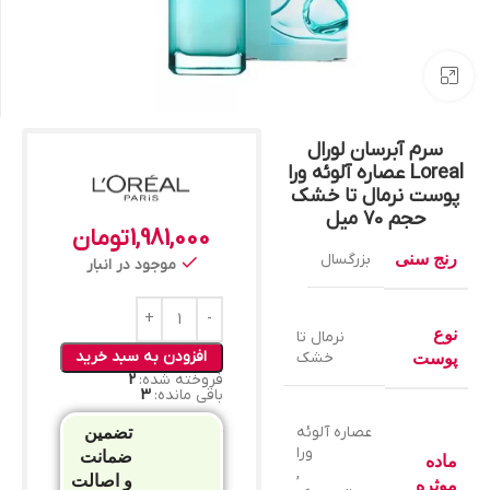
بزرگنمایی تصویر
سرم آبرسان لورال
Loreal عصاره آلوئه ورا
پوست نرمال تا خشک
حجم 70 میل
1,981,000
تومان
رنج سنی
بزرگسال
موجود در انبار
نوع
نرمال تا
افزودن به سبد خرید
خشک
پوست
فروخته شده:
2
باقی مانده:
3
عصاره آلوئه
تضمین
ورا
ضمانت
ماده
,
و اصالت
موثره