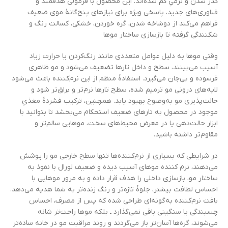
کدر شدن و نرمیِ کم شده‌اند. این محصول با فرمولی هدفمند و
فناوری‌های جدید، پاسخی ویژه برای نیازهای پنج‌گانهٔ موی ضعیف
فراهم می‌کند از دوشاخه شدن، گره خوردن، خشکی، کسالت رنگ و
شکنندگی گرفته تا بازسازی ساختار موها
وقتی موها به دلیل عوامل متعددی مانند رنگ‌کردن یا حرارت زیاد
آسیب می‌بینند، سطح و داخل تارها تضعیف می‌شود و مو ظاهری
فرسوده و بی‌جان می‌گیرد. استفادهٔ منظم از این نرم‌کننده باعث می‌شود
لایه‌های درونی مو ترمیم شده، سطح تارها نرم‌تر و براق‌تر شود و
حالت‌پذیری مو به‌وضوح بهبود یابد. همچنین، ترکیب فشردهٔ مغذیِ
موجود در محصول به تارهای ضعیف استحکام می‌بخشد تا بتوانید با
ابزار حالت‌دهی یا در معرض محیط‌های سخت، موهایی سالم‌تر و
مقاوم‌تر داشته باشید.
در شرایطی که بسیاری از نرم‌کننده‌ها تنها سطح خارجی مو را پوشش
می‌دهند، نرم کننده موهای آسیب دیده و ضعیف لورال با نفوذ به
ساختار مو، بازسازی داخلی را هدف قرار داده و به مرور موهایی با
احساس لطافت بیشتر، جلوهٔ تازه‌تر و رنگ زنده‌تر به شما هدیه می‌دهد.
بافت نرم‌کننده به‌گونه‌ای طراحی شده که پس از مصرف، احساس
چسبندگی یا سنگینی باقی نمی‌گذارد ـ بلکه موها راحت‌تر شانه
می‌شوند، گره‌ها آسان‌تر باز می‌گردند و روند مراقبت مو در خانه ساده‌تر