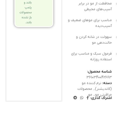
باشد و
محافظت از مو در برابر
پلمپ
آسیب‌های محیطی
محصولات
باز نشده
مناسب برای موهای ضعیف و
باشد.
آسیب‌دیده
سهولت در شانه کردن و
حالت‌دهی مو
فرمول سبک و مناسب برای
استفاده روزانه
شناسه محصول:
3610340042683
دسته:
نرم کننده مو
(کاندیشنر)
,
محصولات
مراقبتی مو
,
مو
اشتراک گذاری: