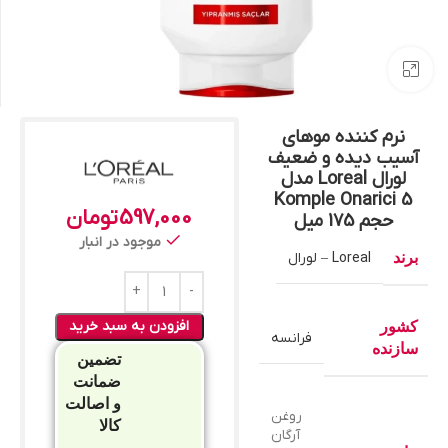
بزرگنمایی تصویر
نرم کننده موهای
آسیب دیده و ضعیف
لورال Loreal مدل
Komple Onarici 5
597,000
تومان
حجم 175 میل
موجود در انبار
برند
Loreal – لورال
افزودن به سبد خرید
کشور
فرانسه
سازنده
تضمین
ضمانت
و اصالت
روغن
کالا
آرگان