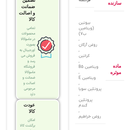
فرانسه
تضمین
سازنده
ضمانت
و اصالت
کالا
بیوتین
(ویتامین
تمامی
ب7)
محصولات
,
در ماسوکالا
روغن آرگان
بصورت
,
اورجینال به
کراتین
فروش می
,
رسد و
ماده
ویتامین B5
فروشگاه
,
ماسوکالا
موثره
ویتامین E
ضمانت و
,
اصالت و
پروتئین سویا
مرجوعی
,
دارد
پروتئین
عودت
گندم
,
کالا
روغن خراطیم
امکان
برگشت کالا