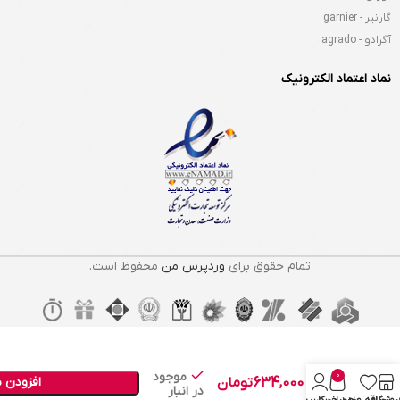
گارنیر - garnier
آگرادو - agrado
نماد اعتماد الکترونیک
تمام حقوق برای
وردپرس من
محفوظ است.
نرم
کننده
موهای
بلند
لورال
Loreal
موجود
0
634,000
تومان
افزودن 
در انبار
مدل