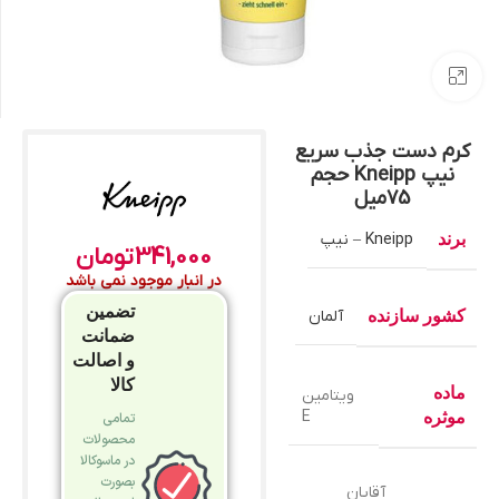
بزرگنمایی تصویر
کرم دست جذب سریع
نیپ Kneipp حجم
75میل
برند
Kneipp – نیپ
341,000
تومان
در انبار موجود نمی باشد
تضمین
کشور سازنده
آلمان
ضمانت
و اصالت
کالا
ماده
ویتامین
E
موثره
تمامی
محصولات
در ماسوکالا
بصورت
آقایان