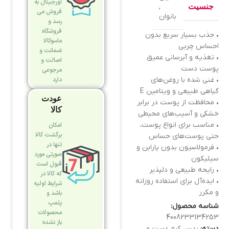
اورجینال به
جنسیت
,
فروش می
بانوان
رسد و
فروشگاه
• جذب بسیار سریع بدون
ماسوکالا
احساس چربی
ضمانت و
• تغذیه و آبرسانی عمیق
اصالت و
پوست دست
مرجوعی
دارد
• غنی شده با روغن‌های
گیاهی طبیعی و ویتامین E
عودت
• محافظت از پوست در برابر
کالا
خشکی و آسیب‌های محیطی
• مناسب برای انواع پوست،
امکان
برگشت کالا
حتی پوست‌های حساس
تنها در
• فرمولاسیون بدون پارابن و
صورتی مورد
سیلیکون
قبول است
• رایحه طبیعی و دلپذیر
که کالا در
• ایده‌آل برای استفاده روزانه
شرایط اولیه
و مکرر
باشد و
پلمپ
شناسه محصول:
محصولات
4008233134253
باز نشده
دسته:
بدن
,
کرم دست و