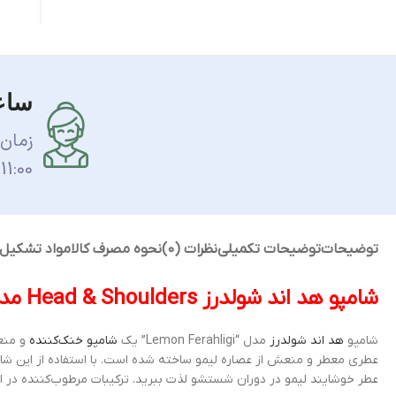
ساع
زمان
11:00 الی 17:00 می باشد.
توضیحات
توضیحات تکمیلی
نظرات (0)
نحوه مصرف کالا
مواد تشکیل
شامپو هد اند شولدرز Head & Shoulders مدل Lemon Ferahligi لیمویی
شامپو
هد اند شولدرز
مدل “Lemon Ferahligi” یک
شامپو خنک‌کننده
و منع
عطری معطر و منعش از عصاره لیمو ساخته شده است. با استفاده از این شام
عطر خوشایند لیمو در دوران شستشو لذت ببرید. ترکیبات مرطوب‌کننده در