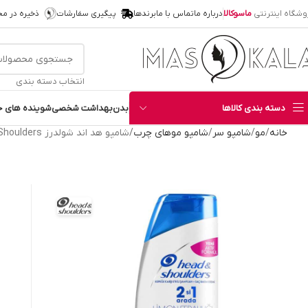
وشگاه اینترنتی
ماسوکالا
درباره ما
تماس با ما
برندها
پیگیری سفارشات
ذخیره در م
انتخاب دسته بندی
دسته بندی کالاها
بدن
بهداشت شخصی
شوینده های خ
خانه
مو
شامپو سر
شامپو موهای چرب
شامپو هد اند شولدرز Head and Shoulders مدل Lemon Ferahligi لیمویی