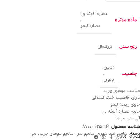
عصاره آلوئه ورا
ماده موثره
,
عصاره لیمو
رنج سنی
بزرگسال
آقایان
جنسیت
,
بانوان
مناسب موهای چرب
دارای خاصیت خنک کنندگی
حاوی رایحه لیمو
حاوی عصاره آلوئه ورا
آبرسانی مو ها
شناسه محصول:
8700216259941
دسته:
شامپو ضد شوره
,
شامپو سر
,
شامپو موهای چرب
,
مو
اشتراک گذاری: