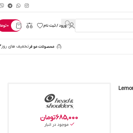
ورود / ثبت نام
0
توما
تخفیف های روز
محصولات مو فر
He مدل Lemon Ferahligi
685,000
تومان
موجود در انبار