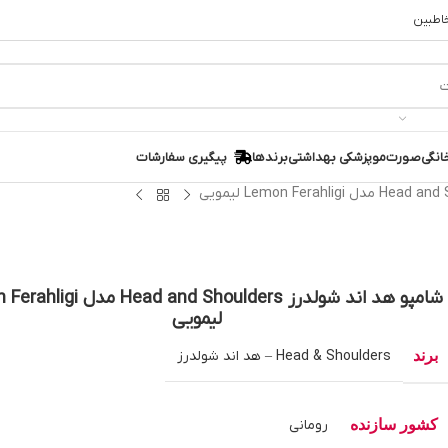
خاطبین
انگی
صورت
مو
پزشکی بهداشتی
برندها
پیگیری سفارشات
شامپو هد اند شولدرز ad and Shoulders
لیمویی
برند
Head & Shoulders – هد اند شولدرز
کشور سازنده
رومانی