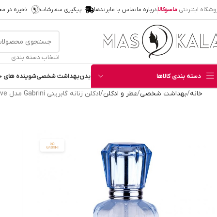
وشگاه اینترنتی
ماسوکالا
درباره ما
تماس با ما
برندها
پیگیری سفارشات
ذخیره در م
انتخاب دسته بندی
دسته بندی کالاها
بدن
بهداشت شخصی
شوینده های خ
خانه
بهداشت شخصی
عطر و ادکلن
ادکلن زنانه گابرینی Gabrini مدل In Love شماره 05 حجم 35 میل