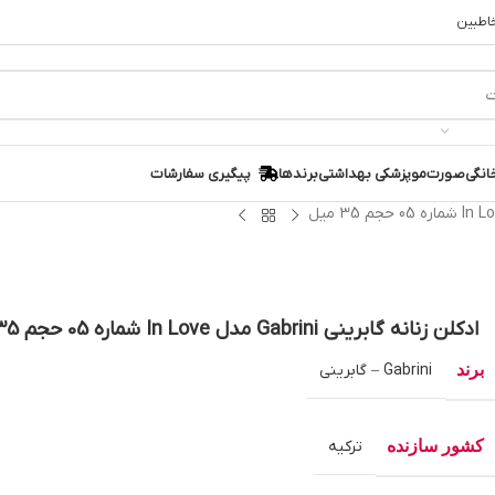
خاطبین
انگی
صورت
مو
پزشکی بهداشتی
برندها
پیگیری سفارشات
ادکلن زنانه گابرینی Gabrini مدل In Love شماره 05 حجم 35 میل
برند
Gabrini – گابرینی
کشور سازنده
ترکیه