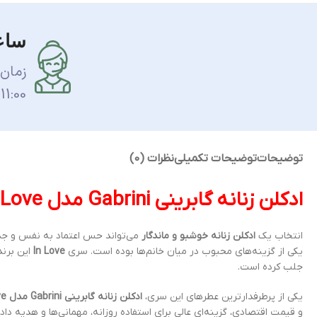
ساع
زمان
11:00 الی 17:00 می باشد.
توضیحات
توضیحات تکمیلی
نظرات (0)
ادکلن زنانه گابرینی Gabrini مدل In Love شماره 05 حجم 35 میل
انتخاب یک
ادکلن زنانه خوشبو و ماندگار
یکی از گزینه‌های محبوب در میان خانم‌ها بوده است. سری
In Love
این برند
جلب کرده است.
یکی از پرطرفدارترین عطرهای این سری،
ادکلن زنانه گابرینی Gabrini مدل In Love شماره 05 حجم 35 میل
و قیمت اقتصادی، گزینه‌ای عالی برای استفاده روزانه، مهمانی‌ها و هدیه 