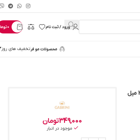
ورود / ثبت نام
0
توما
تخفیف های روز
محصولات مو فر
349,000
تومان
موجود در انبار