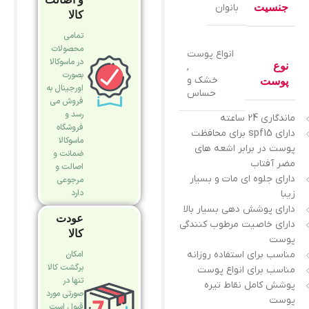
جنسیت
بانوان
کالا
تمامی
محصولات
انواع پوست
در ماسوکالا
نوع
,
بصورت
خشک و
پوست
اورجینال به
حساس
فروش می
رسد و
ماندگاری 24 ساعته
فروشگاه
دارای spf15 برای محافظت
ماسوکالا
پوست در برابر اشعه های
ضمانت و
مضر آفتاب
اصالت و
دارای جلوه ای مات و بسیار
مرجوعی
دارد
زیبا
دارای پوشش دهی بسیار بالا
عودت
دارای خاصیت مرطوب کنندگی
کالا
پوست
مناسب برای استفاده روزانه
امکان
برگشت کالا
مناسب برای انواع پوست
تنها در
پوشش کامل نقاط تیره
صورتی مورد
پوست
قبول است