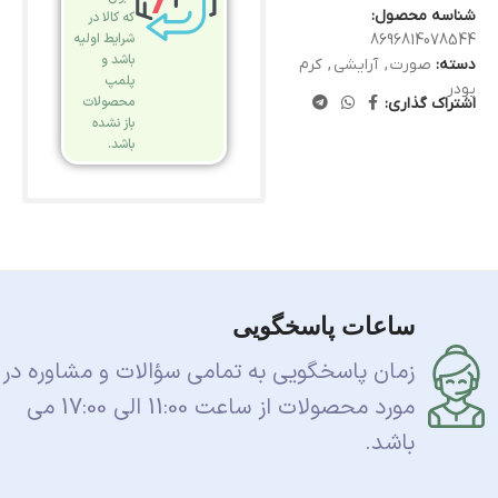
شناسه محصول:
که کالا در
شرایط اولیه
8696814078544
باشد و
دسته:
صورت
,
آرایشی
,
کرم
پلمپ
پودر
محصولات
اشتراک گذاری:
باز نشده
باشد.
ساعات پاسخگویی
زمان پاسخگویی به تمامی سؤالات و مشاوره در
مورد محصولات از ساعت 11:00 الی 17:00 می
باشد.