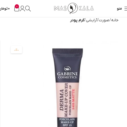
0
منو
0
تومان
خانه
صورت
آرایشی
کرم پودر