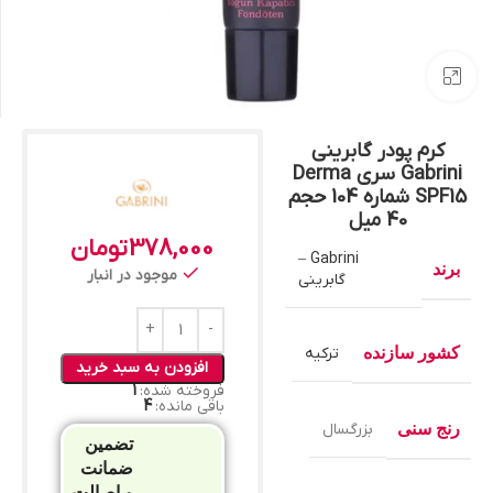
بزرگنمایی تصویر
کرم پودر گابرینی
Gabrini سری Derma
SPF15 شماره 104 حجم
40 میل
378,000
تومان
Gabrini –
برند
موجود در انبار
گابرینی
کشور سازنده
ترکیه
افزودن به سبد خرید
فروخته شده:
1
باقی مانده:
4
رنج سنی
بزرگسال
تضمین
ضمانت
و اصالت