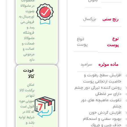
بانوان
محصولات
در ماسوکالا
بصورت
اورجینال به
رنج سنی
بزرگسال
فروش می
رسد و
فروشگاه
ماسوکالا
نوع
انواع
ضمانت و
پوست
پوست
اصالت و
مرجوعی
دارد
ماده موثره
سرامید
عودت
افزایش سطح رطوبت و
کالا
خاصیت ارتجاعی پوست
امکان
روشن کننده تیرگی دور چشم
برگشت کالا
دارای سر غلطکی
تنها در
تقویت ماهیچه های دور
صورتی مورد
چشم
قبول است
که کالا در
افزایش گردش خون
شرایط اولیه
بهبود سفتی و استحکام
باشد و
حذف چین و چروک