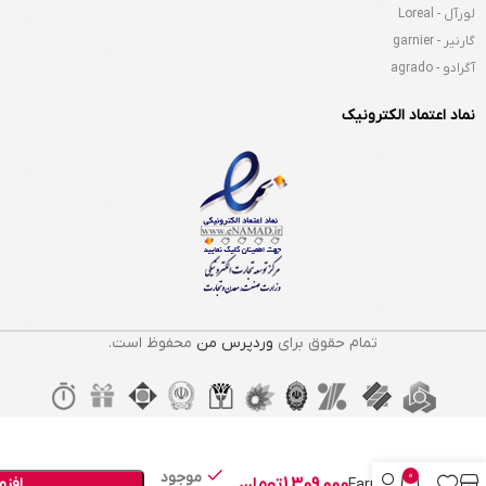
لورآل - Loreal
گارنیر - garnier
آگرادو - agrado
نماد اعتماد الکترونیک
تمام حقوق برای
وردپرس من
محفوظ است.
دور چشم
رولی ضد
چروک فارم
استی
موجود
0
1,309,000
تومان
افزو
Farmstay