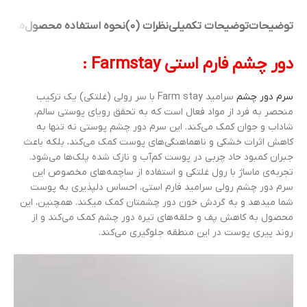
توضیحات
توضیحات تکمیلی
نظرات (0)
نحوه استفاده محصول
مواد 
دور چشم فارم استی Farmstay :
سرم دور چشم
سرامید Farm stay با سر رولی (غلتکی) یک ترکیب
منحصر به فرد از مواد فعال است که به تحقق رویای پوستی سالم،
شاداب و جوان کمک می‌کند. این سرم دور چشم پوستی نه تنها به
کاهش اثرات خشکی و ناهماهنگی‌های پوست کمک می‌کند، بلکه باعث
جبران کمبود حاد چربی در پوست کم‌آب و نازک شده پلک‌ها می‌شود.
تجربه‌ی ماساژ با رول غلتکی و استفاده از ساچمه‌های مخصوص این
سرم دور چشم رولی سرامید فارم استی، احساس دلپذیری به پوست
شما میدهد و به گردش خون دور چشمتان کمک میکند. همچنین، این
محصول به کاهش پف و حلقه‌های تیره دور چشم کمک می‌کند و از
روند پیری پوست در این منطقه جلوگیری می‌کند.