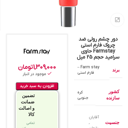
بزرگنمایی تصویر
دور چشم رولی ضد
چروک فارم استی
Farmstay حاوی
سرامید حجم 25 میل
1,309,000
تومان
Farm stay –
برند
فارم استی
موجود در انبار
افزودن به سبد خرید
کشور
کره
تضمین
جنوبی
سازنده
ضمانت
و اصالت
کالا
آقایان
جنسیت
,
تمامی