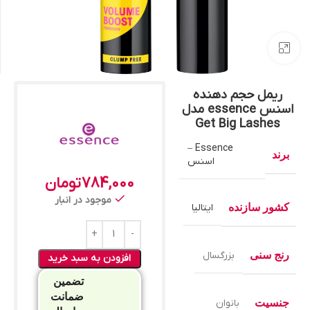
بزرگنمایی تصویر
ریمل حجم دهنده
اسنس essence مدل
Get Big Lashes
Essence –
برند
اسنس
784,000
تومان
موجود در انبار
کشور سازنده
ایتالیا
رنج سنی
بزرگسال
افزودن به سبد خرید
تضمین
ضمانت
جنسیت
بانوان