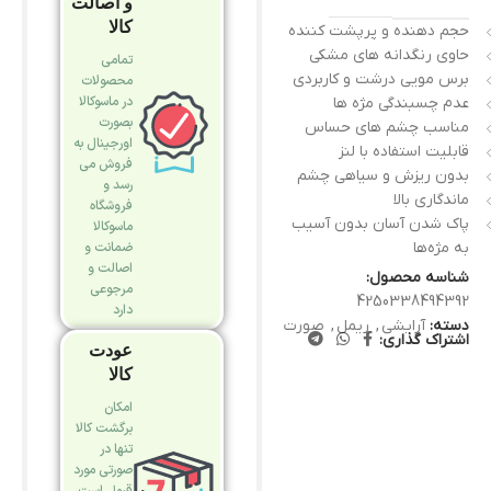
و اصالت
کالا
حجم دهنده و پرپشت کننده
حاوی رنگدانه های مشکی
تمامی
برس مویی درشت و کاربردی
محصولات
در ماسوکالا
عدم چسبندگی مژه ها
بصورت
مناسب چشم های حساس
اورجینال به
قابلیت استفاده با لنز
فروش می
بدون ریزش و سیاهی چشم
رسد و
ماندگاری بالا
فروشگاه
پاک شدن آسان بدون آسیب
ماسوکالا
ضمانت و
به مژه‌ها
اصالت و
شناسه محصول:
مرجوعی
4250338494392
دارد
دسته:
آرایشی
,
ریمل
,
صورت
اشتراک گذاری:
عودت
کالا
امکان
برگشت کالا
تنها در
صورتی مورد
قبول است