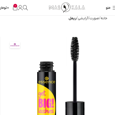
0
منو
0
تومان
خانه
صورت
آرایشی
ریمل