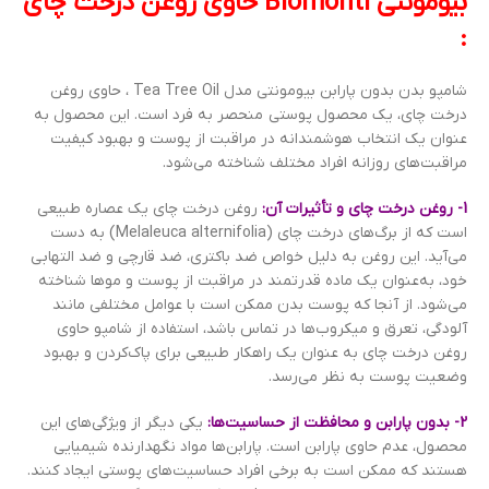
بیومونتی Biomonti حاوی روغن درخت چای
:
شامپو بدن بدون پارابن بیومونتی مدل Tea Tree Oil ، حاوی روغن
درخت چای، یک محصول پوستی منحصر به فرد است. این محصول به
عنوان یک انتخاب هوشمندانه در مراقبت از پوست و بهبود کیفیت
مراقبت‌های روزانه افراد مختلف شناخته می‌شود.
1- روغن درخت چای و تأثیرات آن:
روغن درخت چای یک عصاره طبیعی
است که از برگ‌های درخت چای (Melaleuca alternifolia) به دست
می‌آید. این روغن به دلیل خواص ضد باکتری، ضد قارچی و ضد التهابی
خود، به‌عنوان یک ماده قدرتمند در مراقبت از پوست و موها شناخته
می‌شود. از آنجا که پوست بدن ممکن است با عوامل مختلفی مانند
آلودگی، تعرق و میکروب‌ها در تماس باشد، استفاده از شامپو حاوی
روغن درخت چای به عنوان یک راهکار طبیعی برای پاک‌کردن و بهبود
وضعیت پوست به نظر می‌رسد.
2- بدون پارابن و محافظت از حساسیت‌ها:
یکی دیگر از ویژگی‌های این
محصول، عدم حاوی پارابن است. پارابن‌ها مواد نگهدارنده شیمیایی
هستند که ممکن است به برخی افراد حساسیت‌های پوستی ایجاد کنند.