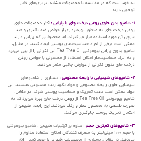
به خود است که در مقایسه با محصولات مشابه، برتری‌های قابل
توجهی دارد:
1- شامپو بدن حاوی روغن درخت چای با پارابن :
اکثر محصولات حاوی
روغن درخت چای به منظور بهره‌برداری از خواص ضد باکتری و ضد
قارچی آن مورد استفاده قرار می‌گیرند. اما محصولاتی که پارابن دارند،
ممکن است برخی از افراد حساسیت‌های پوستی ایجاد کنند. در مقابل،
شامپو بدون پارابن بیومونتی Tea Tree Oil این نگرانی را از بین می‌برد
و به افراد حساسیت‌دار امکان استفاده از محصولی با خواص روغن
درخت چای بدون نگرانی از عوارض جانبی مضر می‌دهد.
2- شامپو‌های شیمیایی با رایحه مصنوعی :
بسیاری از شامپوهای
شیمیایی حاوی رایحه مصنوعی و مواد نگهدارنده مصنوعی هستند. این
مواد ممکن است باعث تحریک و حساسیت پوستی شوند. در مقابل،
شامپو بیومونتی Tea Tree Oil از روغن درخت چای بهره می‌برد که به
صورت طبیعی به محصول عطر و رنگ می‌دهد. این رایحه طبیعی از
احتمال تحریک پوست جلوگیری می‌کند.
3- شامپوهای کم‌ترین حجم
:
علاوه بر ترکیبات طبیعی ، شامپو بیومونتی
با حجم 1000 میلی‌لیتر به مصرف کنندگان امکان استفاده مداوم را
می‌دهد. در مقابل، بسیاری از محصولات رقیق‌تر با حجم کمتر ارائه