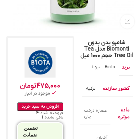
بزرگنمایی تصویر
شامپو بدن بدون
Biomonti مدل Tea
Tree Oil حجم 1000 میل
برند
Biota – بیوتا
475,000
تومان
کشور سازنده
ترکیه
موجود در انبار
افزودن به سبد خرید
ماده
عصاره درخت
فروخته شده:
4
چای
موثره
باقی مانده:
1
تضمین
ضمانت
آقایان