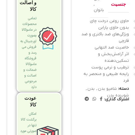
و اصالت
جنسیت
,
کالا
بانوان
تمامی
حاوی روغن درخت چای
محصولات
بدون حاوی پارابن
در ماسوکالا
ویژگی‌های ضد باکتری و ضد
بصورت
قارچی
اورجینال به
فروش می
خاصیت ضد التهابی
رسد و
اثر آرامش‌بخش و
فروشگاه
تسکین‌دهنده
ماسوکالا
ترطیب و نرمی پوست
ضمانت و
رایحه طبیعی و منحصر به
اصالت و
فرد
مرجوعی
دارد
دسته:
شامپو بدن
,
بدن
,
شوینده بدن
عودت
اشتراک گذاری:
کالا
امکان
برگشت کالا
تنها در
صورتی مورد