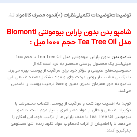
توضیحات
توضیحات تکمیلی
نظرات (0)
نحوه مصرف کالا
مواد تشکیل
شامپو بدن بدون پارابن بیومونتی Biomonti
مدل Tea Tree Oil حجم 1000 میل :
شامپو بدن
بدون پارابن بیومونتی مدل Tea Tree Oil با حجم 1000
میلی‌لیتر یک محصول پوستی منحصر به فرد است که از
خصوصیت‌های طبیعی و مؤثر خود برای مراقبت از پوست بهره می‌برد.
با ترکیبی مناسب از روغن درخت چای و مواد تشکیل‌دهنده طبیعی، این
شامپو به طور همزمان تمیزی عمیق و حفظ ترطیب پوست را تضمین
می‌کند.
توجه به اهمیت بهداشت و مراقبت از پوست، انتخاب محصولات با
ترکیبات طبیعی و خالی از مواد مضر امری بسیار مهم است. شامپو
بیومونتی Tea Tree Oil با حذف پارابن‌ها از ترکیب خود، این امکان را
می‌دهد تا با اطمینان از اثرات نامطلوب مواد نگهدارنده اشیا مصنوعی
جلوگیری کنند.