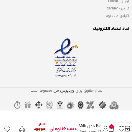
لورآل - Loreal
گارنیر - garnier
آگرادو - agrado
نماد اعتماد الکترونیک
تمام حقوق برای
وردپرس من
محفوظ است.
در
شامپو بیومونتی
انبار
Biomonti مدل Milk
0
660,000
تومان
موجود
Therapy حجم 1000