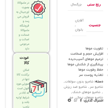
در ماسوکالا
رنج سنی
بزرگسال
بصورت
اورجینال به
فروش می
آقایان
رسد و
جنسیت
,
فروشگاه
بانوان
ماسوکالا
ضمانت و
اصالت و
مرجوعی
تقویت موها
دارد
افزایش حجم و ضخامت
عودت
ترمیم موهای آسیب‌دیده
کالا
پیشگیری از شکنش موها
حفظ رطوبت موها
امکان
برگشت کالا
تغذیه پوست سر
تنها در
دسته:
شامپو بدون سولفات
,
صورتی مورد
شامپو سر
,
شامپو ضد ریزش
قبول است
,
شامپو موهای خشک
,
که کالا در
شامپو موهای نرمال
,
مو
شرایط اولیه
اشتراک گذاری:
باشد و
پلمپ