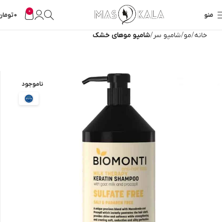
0
منو
0
تومان
خانه
مو
شامپو سر
شامپو موهای خشک
ناموجود