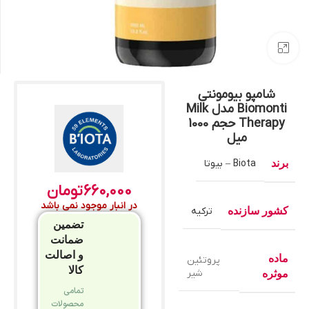
بزرگنمایی تصویر
شامپو بیومونتی
Biomonti مدل Milk
Therapy حجم 1000
میل
برند
Biota – بیوتا
660,000
تومان
در انبار موجود نمی باشد
کشور سازنده
ترکیه
تضمین
ضمانت
و اصالت
ماده
پروتئین
کالا
شیر
موثره
تمامی
محصولات