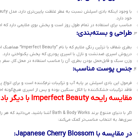
با وجود اینکه بادی اسپلش نسبت به عطر غلظت پایین‌تری دارد، مدل Imperfect Beauty به‌دلیل ترکیبات چوبی و مشک پایانی، ماندگاری
خود دارد.
مناسب برای استفاده در تمام طول روز است و پخش بوی ملایمی دارد که اطرا
طراحی و بسته‌بندی:
بطری شفاف با تزئین رنگی ملایم که با نام “Imperfect Beauty” هماهنگ است.
درپوش اسپری ضدنشت و نازل با اسپری پودری که پخش یکنواختی دارد.
وزن سبک و قابل‌حمل بودن بطری، آن را مناسب استفاده در محل کار، سفر یا
جنس پوست مناسب:
فرمول این بادی اسپلش بر پایه آب و ترکیبات نرم‌کننده است و برای انوا
فاقد ترکیبات خشک‌کننده یا الکل سنگین بوده و پس از اسپری هیچ‌گونه اح
مقایسه رایحه Imperfect Beauty با دیگر بادی اسپلش‌های Bath & Body Works
اگر با دنیای متنوع برند Bath & Body Works آشنا باشید، می‌دانید که هر رایحه شخصیت مخصوص به خود را دارد. مقایسه‌ی دقیق بین
سری‌ها، به انتخاب مناسب‌تر کمک می‌کند:
در مقایسه با Japanese Cherry Blossom: