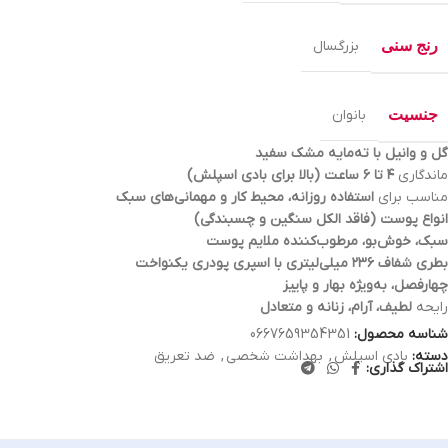
رنج سنی
بزرگسال
جنسیت
بانوان
گل و وانیل با ته‌مایه مشک سفید
ماندگاری
۴ تا ۶ ساعت (بالا برای بادی اسپلش)
مناسب برای
استفاده روزانه، محیط کار و مهمانی‌های سبک
انواع پوست (فاقد الکل سنگین و چسبندگی)
سبک، خوش‌بو، مرطوب‌کننده ملایم پوست
بطری شفاف ۲۳۶ میلی‌لیتری با اسپری پودری یکنواخت
چهارفصل، به‌ویژه بهار و پاییز
رایحه
لطیف، آرام، زنانه و متعادل
شناسه محصول:
0667659354351
دسته:
بادی اسپلش
,
بهداشت شخصی
,
ضد تعریق
اشتراک گذاری: