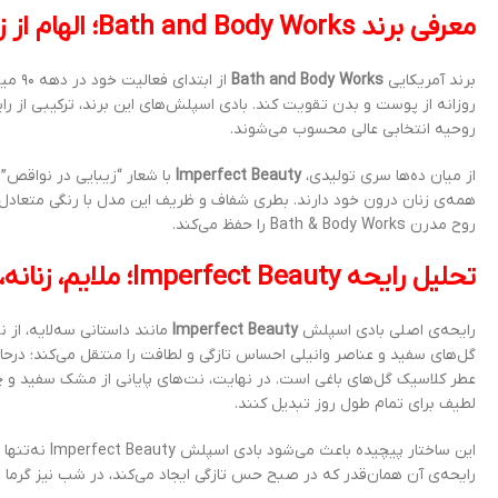
معرفی برند Bath and Body Works؛ الهام از زیبایی طبیعی بدن
برند آمریکایی
Bath and Body Works
از اب
روزانه از پوست و بدن تقویت کند. بادی اسپلش‌های این برند، ترکیبی از رای
روحیه انتخابی عالی محسوب می‌شوند.
از میان ده‌ها سری تولیدی،
Imperfect Beauty
با شعار “زیبایی در نواقص
همه‌ی زنان درون خود دارند. بطری شفاف و ظریف این مدل با رنگی متعادل
روح مدرن Bath & Body Works را حفظ می‌کند.
تحلیل رایحه Imperfect Beauty؛ ملایم، زنانه، اما ماندگار و پرجاذبه
رایحه‌ی اصلی بادی اسپلش
Imperfect Beauty
مانند داستانی سه‌لایه، از 
گل‌های سفید و عناصر وانیلی احساس تازگی و لطافت را منتقل می‌کند؛ درحالی
عطر کلاسیک گل‌های باغی است. در نهایت، نت‌های پایانی از مشک سفید و چ
لطیف برای تمام طول روز تبدیل کنند.
این ساختار پی
رایحه‌ی آن همان‌قدر که در صبح حس تازگی ایجاد می‌کند، در شب نیز گرما و