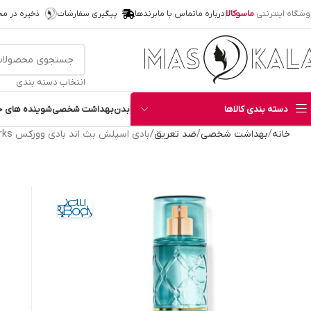
وشگاه اینترنتی
ماسوکالا
درباره ما
تماس با ما
برندها
پیگیری سفارشات
ذخیره در م
انتخاب دسته بندی
دسته بندی کالاها
بدن
بهداشت شخصی
شوینده های خ
خانه
بهداشت شخصی
ضد تعریق
بادی اسپلش بث اند بادی وورکس Bath and Body Works رایحه Imperfect Beauty حجم 236 میل