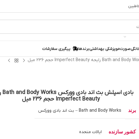
خاطبین
انگی
صورت
مو
پزشکی بهداشتی
برندها
پیگیری سفارشات
بادی اسپلش
Imperfect Beauty حجم 236 میل
برند
Bath and Body Works – بث اند بادی وورکس
کشور سازنده
ایالات متحده