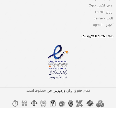
او جی ایکس - Ogx
لورآل - Loreal
گارنیر - garnier
آگرادو - agrado
نماد اعتماد الکترونیک
تمام حقوق برای
وردپرس من
محفوظ است.
چسب
زخم