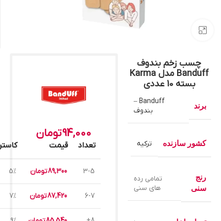
بزرگنمایی تصویر
چسب زخم بندوف
Banduff مدل Karma
بسته 10 عددی
Banduff –
برند
بندوف
94,000
تومان
کشور سازنده
ترکیه
تعداد
قیمت
کاست
3-5
89,300
تومان
5%
رنج
تمامی رده
های سنی
سنی
6-7
87,420
تومان
7%
8+
85,540
تومان
9%