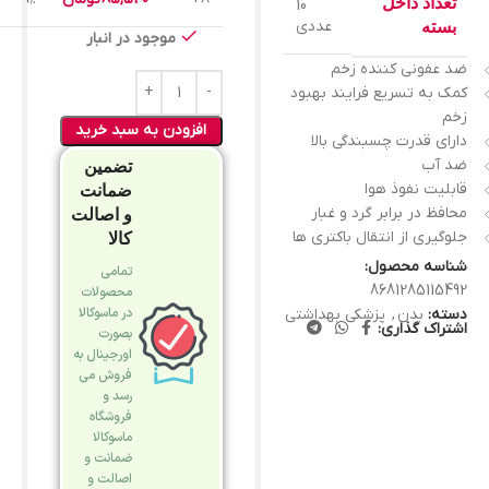
تعداد داخل
10
عددی
بسته
موجود در انبار
ضد عفونی کننده زخم
کمک به تسریع فرایند بهبود
زخم
افزودن به سبد خرید
دارای قدرت چسبندگی بالا
ضد آب
تضمین
قابلیت نفوذ هوا
ضمانت
محافظ در برابر گرد و غبار
و اصالت
جلوگیری از انتقال باکتری ها
کالا
شناسه محصول:
تمامی
8681285115492
محصولات
در ماسوکالا
دسته:
بدن
,
پزشکی بهداشتی
اشتراک گذاری:
بصورت
اورجینال به
فروش می
رسد و
فروشگاه
ماسوکالا
ضمانت و
اصالت و