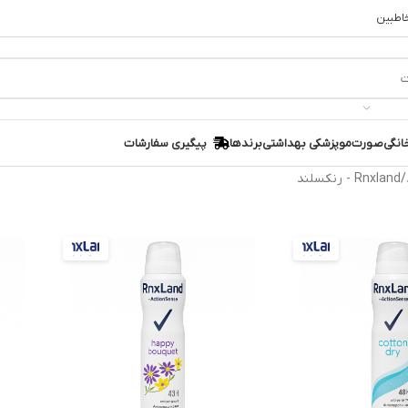
خاطبین
انگی
صورت
مو
پزشکی بهداشتی
برندها
پیگیری سفارشات
Rnxland - رنکسلند