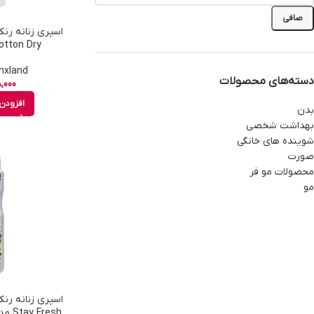
صافی
Cotton Dry حجم 150 
Rnxland - رنکس
دسته‌های محصولات
,000
افزودن 
بدن
بهداشت شخصی
شوینده های خانگی
صورت
محصولات مو فر
مو