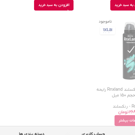
به سبد خرید
افزودن به سبد خرید
ناموجود
اسپری مردانه رنکسلند Rnxland رایحه
لند
268
تومان
عات بیشتر
حساب کاربری
دسته بندی ها