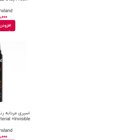
Vera حجم 150 میل
Rnxland - رنکس
,000
افزودن 
Antibacterial +Invisible
Rnxland - رنکس
,000