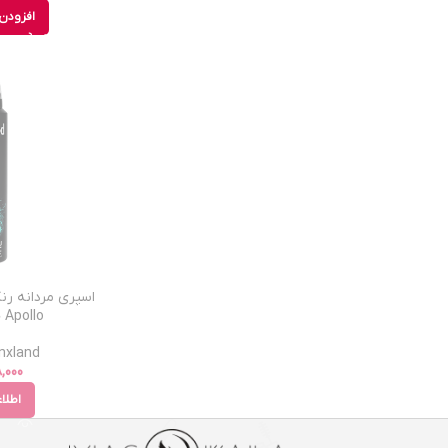
افزودن 
Apollo حجم 150 میل
Rnxland - رنکس
,000
اطلا