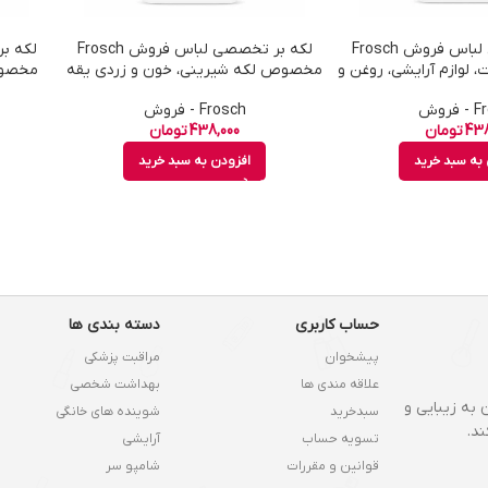
لکه بر تخصصی لباس فروش Frosch
لکه بر تخصصی لباس فروش Frosch
لوازم آرایشی، روغن و
مخصوص لکه شیرینی، خون و زردی یقه
مخصوص
جم 75 میل
حجم 75 میل
روش
Frosch - فروش
438
تومان
438,000
تومان
به سبد خرید
افزودن به سبد خرید
حساب کاربری
دسته بندی ها
پیشخوان
مراقبت پزشکی
علاقه مندی ها
بهداشت شخصی
 به زیبایی و
سبدخرید
شوینده های خانگی
د.
تسویه حساب
آرایشی
قوانین و مقررات
شامپو سر