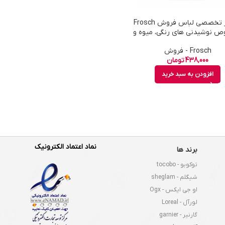
لکه بر تخصصی لباس فروش Frosch
 نوشیدنی های رنگی، میوه و
کچاپ حجم 75 میل
Frosch - فروش
438,000
تومان
افزودن به سبد خرید
نماد اعتماد الکترونیک
برند ها
توکوبو - tocobo
شیگلم - sheglam
او جی ایکس - Ogx
لورآل - Loreal
گارنیر - garnier