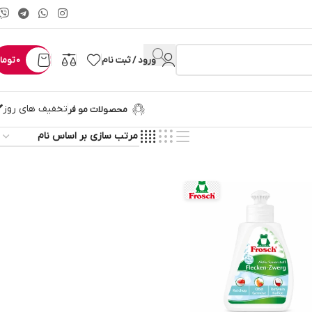
ورود / ثبت نام
0
توما
تخفیف های روز
محصولات مو فر