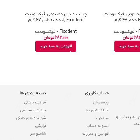
صنوعی فیکسودنت
چسب دندان مصنوعی فیکسودنت
رم
Fixodent رایحه نعنایی 47 گرم
ت
Fixodent - فیکسودنت
682
تومان
682,000
تومان
به سبد خرید
افزودن به سبد خرید
حساب کاربری
دسته بندی ها
پیشخوان
مراقبت پزشکی
علاقه مندی ها
بهداشت شخصی
 به زیبایی و
سبدخرید
شوینده های خانگی
د.
تسویه حساب
آرایشی
قوانین و مقررات
شامپو سر