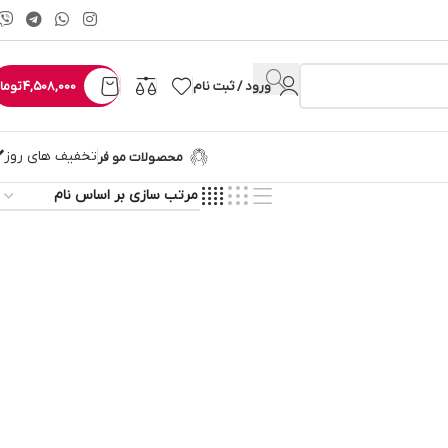
ورود / ثبت نام
4,508,000
توما
تخفیف های روز
محصولات مو فر