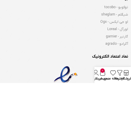
توکوبو - tocobo
شیگلم - sheglam
او جی ایکس - Ogx
لورآل - Loreal
گارنیر - garnier
آگرادو - agrado
نماد اعتماد الکترونیک
0
روشگاه
فیلترها
علاقه مندی
سبد خرید
حساب کاربری من
تمام حقوق برای
وردپرس من
محفوظ است.