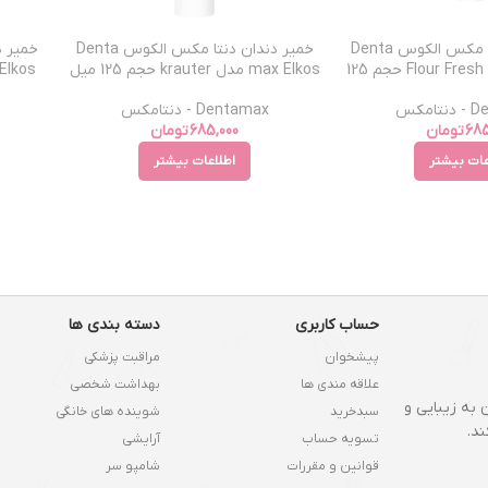
خمیر دندان دنتا مکس الکوس Denta
خمیر دندان دنتا مکس الکوس Denta
max Elkos مدل Flour Fresh حجم 125
max Elkos مدل krauter حجم 125 میل
میل
امکس
Dentamax - دنتامکس
685
تومان
685,000
تومان
عات بیشتر
اطلاعات بیشتر
حساب کاربری
دسته بندی ها
پیشخوان
مراقبت پزشکی
علاقه مندی ها
بهداشت شخصی
 به زیبایی و
سبدخرید
شوینده های خانگی
د.
تسویه حساب
آرایشی
قوانین و مقررات
شامپو سر