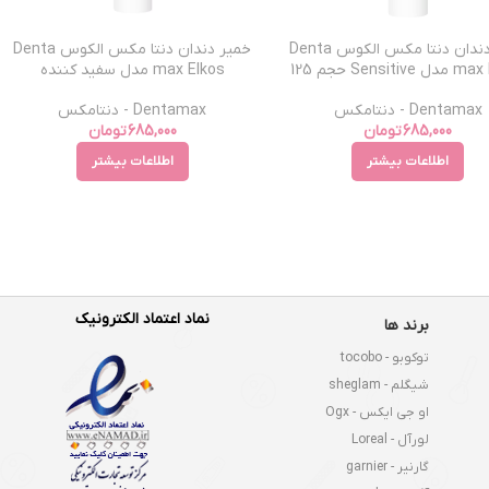
خمیر دندان دنتا مکس الکوس Denta
خمیر دندان دنتا مکس الکوس Denta
max Elkos مدل Sensitive حجم 125
max Elkos مدل سفید کننده
میل
Zahnweiss حجم 125 میل
Dentamax - دنتامکس
Dentamax - دنتامکس
685,000
تومان
685,000
تومان
اطلاعات بیشتر
اطلاعات بیشتر
نماد اعتماد الکترونیک
برند ها
توکوبو - tocobo
شیگلم - sheglam
او جی ایکس - Ogx
لورآل - Loreal
گارنیر - garnier