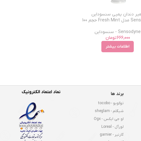
یر دندان پمپی سنسوداین
Sensodyne مدل Fresh Mint حجم 100
میل
Sensodyne - سنسوداین
666,000
تومان
اطلاعات بیشتر
نماد اعتماد الکترونیک
برند ها
توکوبو - tocobo
شیگلم - sheglam
او جی ایکس - Ogx
لورآل - Loreal
گارنیر - garnier