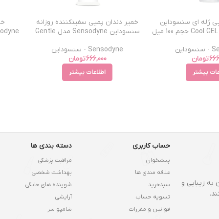
ی ژله ای سنسوداین
خمیر دندان پمپی سفیدکننده روزانه
خم
سنسوداین Sensodyne مدل Gentle
whitening حجم 100 میل
داین
Sensodyne - سنسوداین
666
تومان
666,000
تومان
عات بیشتر
اطلاعات بیشتر
حساب کاربری
دسته بندی ها
پیشخوان
مراقبت پزشکی
علاقه مندی ها
بهداشت شخصی
 به زیبایی و
سبدخرید
شوینده های خانگی
د.
تسویه حساب
آرایشی
قوانین و مقررات
شامپو سر